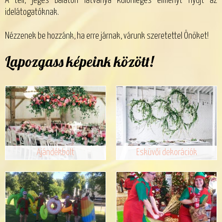
A téli, jeges Balaton látványa különleges élményt nyújt az
idelátogatóknak.
Nézzenek be hozzánk, ha erre járnak, várunk szeretettel Önöket!
Lapozgass képeink között!
Ajándékbolt
Esküvői dekorációk