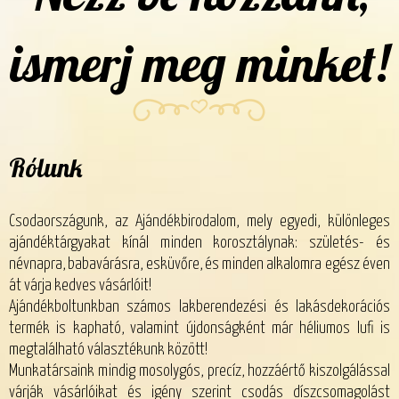
ismerj meg minket!
Rólunk
Csodaországunk, az Ajándékbirodalom, mely egyedi, különleges
ajándéktárgyakat kínál minden korosztálynak: születés- és
névnapra, babavárásra, esküvőre, és minden alkalomra egész éven
át várja kedves vásárlóit!
Ajándékboltunkban számos lakberendezési és lakásdekorációs
termék is kapható, valamint újdonságként már héliumos lufi is
megtalálható választékunk között!
Munkatársaink mindig mosolygós, precíz, hozzáértő kiszolgálással
várják vásárlóikat és igény szerint csodás díszcsomagolást