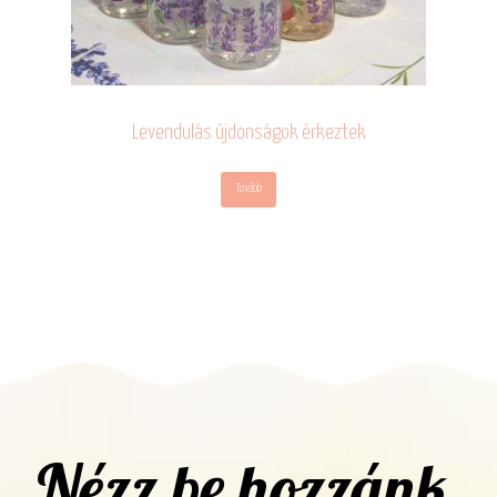
Levendulás újdonságok érkeztek
Tovább
Nézz be hozzánk,