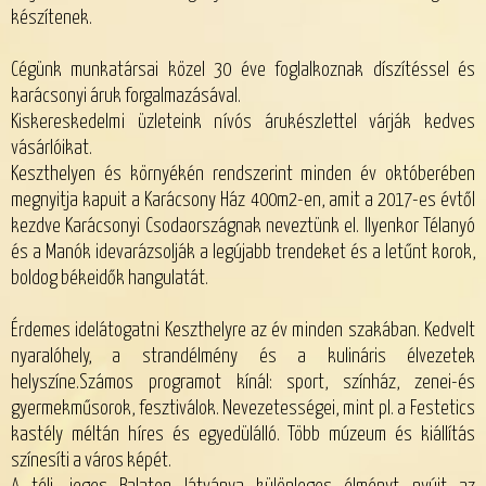
készítenek.
Cégünk munkatársai közel 30 éve foglalkoznak díszítéssel és
karácsonyi áruk forgalmazásával.
Kiskereskedelmi üzleteink nívós árukészlettel várják kedves
vásárlóikat.
Keszthelyen és környékén rendszerint minden év októberében
megnyitja kapuit a Karácsony Ház 400m2-en, amit a 2017-es évtől
kezdve Karácsonyi Csodaországnak neveztünk el. Ilyenkor Télanyó
és a Manók idevarázsolják a legújabb trendeket és a letűnt korok,
boldog békeidők hangulatát.
Érdemes idelátogatni Keszthelyre az év minden szakában. Kedvelt
nyaralóhely, a strandélmény és a kulináris élvezetek
helyszíne.Számos programot kínál: sport, színház, zenei-és
gyermekműsorok, fesztiválok. Nevezetességei, mint pl. a Festetics
kastély méltán híres és egyedülálló. Több múzeum és kiállítás
színesíti a város képét.