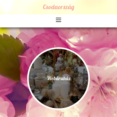
Csodaország
Webáruház