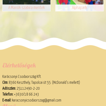
A Manók szabira mentek
Alphapark
Elérhetőségek
Karácsonyi Csodaország Kft.
Cím:
8360 Keszthely, Tapolcai út 55. (McDonald’s mellett)
Adószám:
25112490-2-20
Telefon:
+3630/18 66 243
E-mail:
karacsonyicsodaorszag@gmail.com