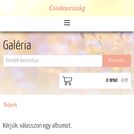
Csodaország
Galéria
0
tétel
0 Ft
Képek
Kérjük, válasszon egy albumot.