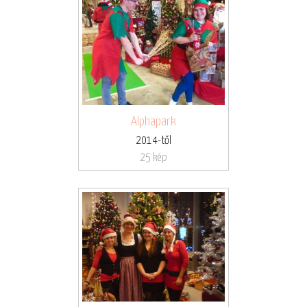
Alphapark
2014-től
25 kép