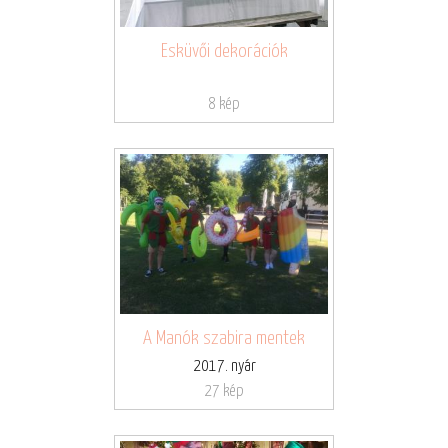
Esküvői dekorációk
8 kép
A Manók szabira mentek
2017. nyár
27 kép