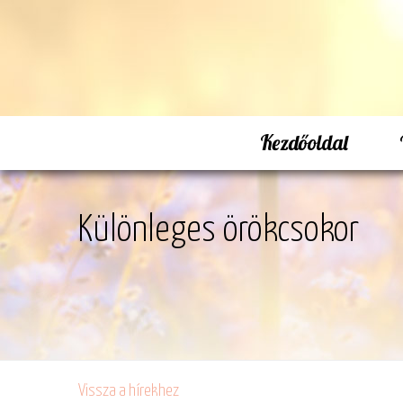
Kezdőoldal
Különleges örökcsokor
Vissza a hírekhez