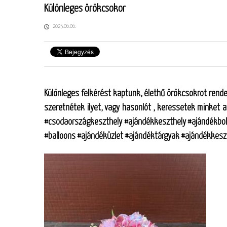
Különleges örökcsokor
2025.06.06.
Különleges felkérést kaptunk, élethű örökcsokrot rende
szeretnétek ilyet, vagy hasonlót , keressetek minket a
#csodaországkeszthely #ajándékkeszthely #ajándékbol
#balloons #ajándéküzlet #ajándéktárgyak #ajándékkesz