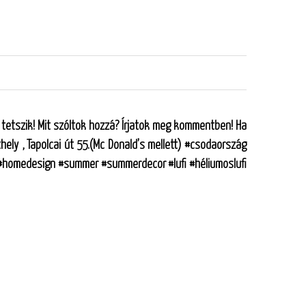
 tetszik! Mit szóltok hozzá? Írjatok meg kommentben! Ha
ely , Tapolcai út 55.(Mc Donald’s mellett) #csodaország
#homedesign #summer #summerdecor #lufi #héliumoslufi