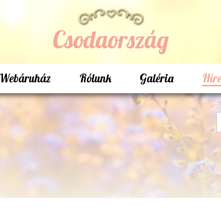
Csodaország
Webáruház
Rólunk
Galéria
Hír