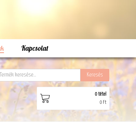
ek
Kapcsolat
0
tétel
0 Ft