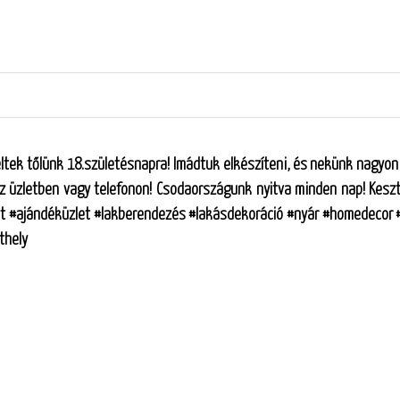
ltek tőlünk 18.születésnapra! Imádtuk elkészíteni, és nekünk nagyon
z üzletben vagy telefonon! Csodaországunk nyitva minden nap! Keszth
t #ajándéküzlet #lakberendezés #lakásdekoráció #nyár #homedecor 
thely