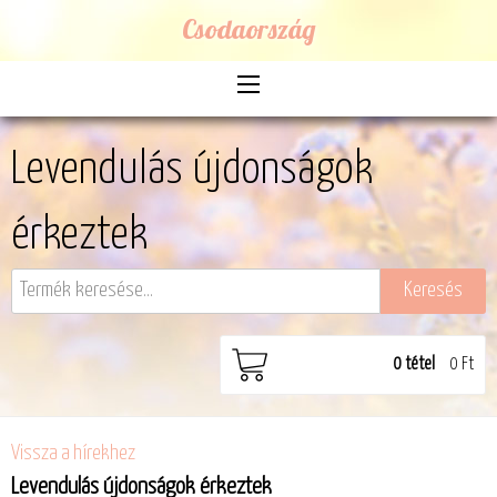
Csodaország
Levendulás újdonságok
érkeztek
0
tétel
0 Ft
Vissza a hírekhez
Levendulás újdonságok érkeztek