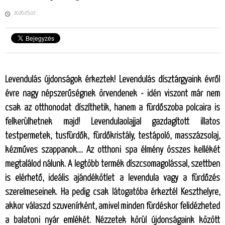
2026.05.07.
Levendulás újdonságok érkeztek! Levendulás dísztárgyaink évről
évre nagy népszerűségnek örvendenek - idén viszont már nem
csak az otthonodat díszíthetik, hanem a fürdőszoba polcaira is
felkerülhetnek majd! Levendulaolajjal gazdagított illatos
testpermetek, tusfürdők, fürdőkristály, testápoló, masszázsolaj,
kézműves szappanok.... Az otthoni spa élmény összes kellékét
megtalálod nálunk. A legtöbb termék díszcsomagolással, szettben
is elérhető, ideális ajándékötlet a levendula vagy a fürdőzés
szerelmeseinek. Ha pedig csak látogatóba érkeztél Keszthelyre,
akkor válaszd szuvenírként, amivel minden fürdéskor felidézheted
a balatoni nyár emlékét. Nézzetek körül újdonságaink között