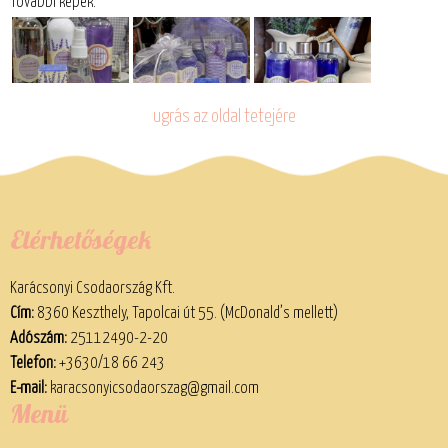
További képek:
ugrás az oldal tetejére
Elérhetőségek
Karácsonyi Csodaország Kft.
Cím:
8360 Keszthely, Tapolcai út 55. (McDonald’s mellett)
Adószám:
25112490-2-20
Telefon:
+3630/18 66 243
E-mail:
karacsonyicsodaorszag@gmail.com
Menü