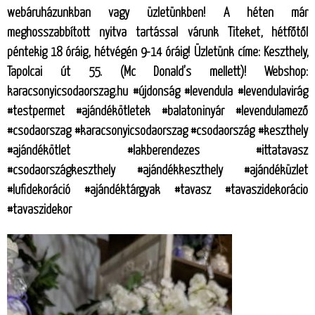
webáruházunkban vagy üzletünkben! A héten már
meghosszabbított nyitva tartással várunk Titeket, hétfőtől
péntekig 18 óráig, hétvégén 9-14 óráig! Üzletünk címe: Keszthely,
Tapolcai út 55. (Mc Donald’s mellett)! Webshop:
karacsonyicsodaorszag.hu #újdonság #levendula #levendulavirág
#testpermet #ajándékötletek #balatoninyár #levendulamező
#csodaorszag #karacsonyicsodaorszag #csodaország #keszthely
#ajándékötlet #lakberendezes #ittatavasz
#csodaországkeszthely #ajándékkeszthely #ajándéküzlet
#lufidekoráció #ajándéktárgyak #tavasz #tavaszidekorácio
#tavaszidekor