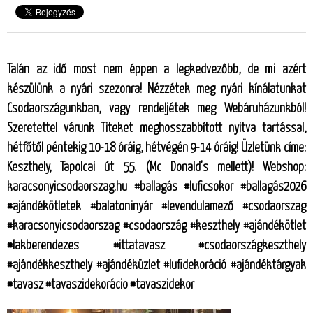
Talán az idő most nem éppen a legkedvezőbb, de mi azért
készülünk a nyári szezonra! Nézzétek meg nyári kínálatunkat
Csodaországunkban, vagy rendeljétek meg Webáruházunkból!
Szeretettel várunk Titeket meghosszabbított nyitva tartással,
hétfőtől péntekig 10-18 óráig, hétvégén 9-14 óráig! Üzletünk címe:
Keszthely, Tapolcai út 55. (Mc Donald’s mellett)! Webshop:
karacsonyicsodaorszag.hu #ballagás #luficsokor #ballagás2026
#ajándékötletek #balatoninyár #levendulamező #csodaorszag
#karacsonyicsodaorszag #csodaország #keszthely #ajándékötlet
#lakberendezes #ittatavasz #csodaországkeszthely
#ajándékkeszthely #ajándéküzlet #lufidekoráció #ajándéktárgyak
#tavasz #tavaszidekorácio #tavaszidekor