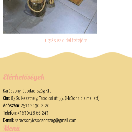
ugrás az oldal tetejére
Elérhetőségek
Karácsonyi Csodaország Kft.
Cím:
8360 Keszthely, Tapolcai út 55. (McDonald’s mellett)
Adószám:
25112490-2-20
Telefon:
+3630/18 66 243
E-mail:
karacsonyicsodaorszag@gmail.com
Menü