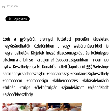
2025.05.16.
Ezek a gyönyörű, arannyal futtatott porcelán készletek
megvásárolhatók üzletünkben , vagy webáruházunkból is
megrendelhetők! Kérjetek hozzá díszcsomagolást és különleges
alkalomra a lufi se maradjon el! Csodaországunkban minden nap
nyitva Keszthelyen, a Mc Donald’s mellett(Tapolcai út 55.) Webshop:
karacsonyicsodaorszag.hu #csodaorszag #csodaországkeszthely
#homedecor #homedesign #lakberendezés #lakásdekoráció
#tulipán #tulips #élethűtulipán #ajándéküzlet #ajándékbolt
#ajándékkeszthely