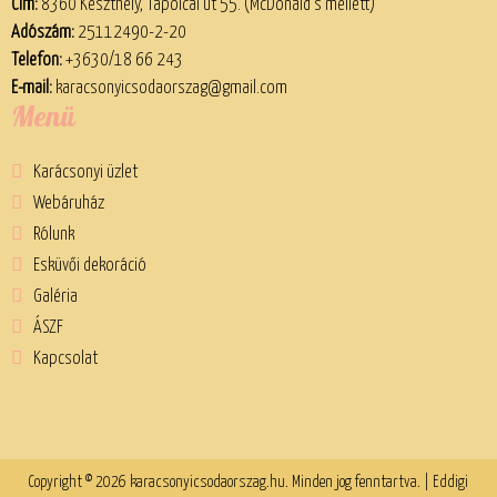
Cím:
8360 Keszthely, Tapolcai út 55. (McDonald’s mellett)
Adószám:
25112490-2-20
Telefon:
+3630/18 66 243
E-mail:
karacsonyicsodaorszag@gmail.com
Menü
Karácsonyi üzlet
Webáruház
Rólunk
Esküvői dekoráció
Galéria
ÁSZF
Kapcsolat
Copyright © 2026 karacsonyicsodaorszag.hu. Minden jog fenntartva. | Eddigi