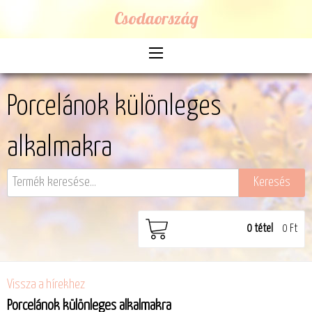
Csodaország
Porcelánok különleges
alkalmakra
0
tétel
0 Ft
Vissza a hírekhez
Porcelánok különleges alkalmakra