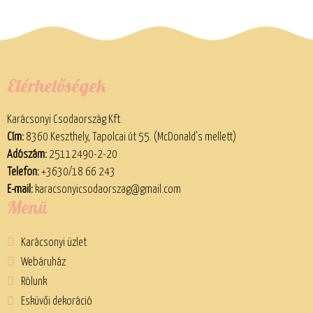
Elérhetőségek
Karácsonyi Csodaország Kft.
Cím:
8360 Keszthely, Tapolcai út 55. (McDonald’s mellett)
Adószám:
25112490-2-20
Telefon:
+3630/18 66 243
E-mail:
karacsonyicsodaorszag@gmail.com
Menü
Karácsonyi üzlet
Webáruház
Rólunk
Esküvői dekoráció