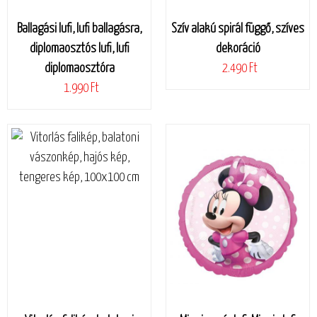
Ballagási lufi, lufi ballagásra,
Szív alakú spirál függő, szíves
diplomaosztós lufi, lufi
dekoráció
diplomaosztóra
2.490 Ft
1.990 Ft