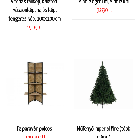
Vitorlás falikép, balatoni
Minnie egér lufi, Minnie lufi
vászonkép, hajós kép,
3.890 Ft
tengeres kép, 100x100 cm
49.990 Ft
Fa paraván polcos
Műfenyő Imperial Pine (több
149.990 Ft
méret)