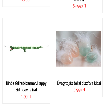
69.990 Ft
Dínós felirat/banner, Happy
Üveg tojás tollal díszítve kicsi
Birthday felirat
3.990 Ft
1.990 Ft