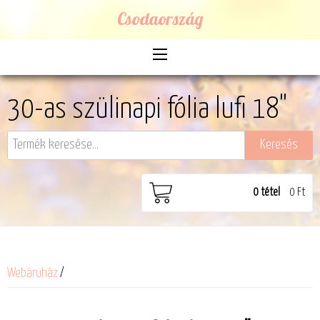
Csodaország
30-as szülinapi fólia lufi 18"
0
tétel
0 Ft
Webáruház
/