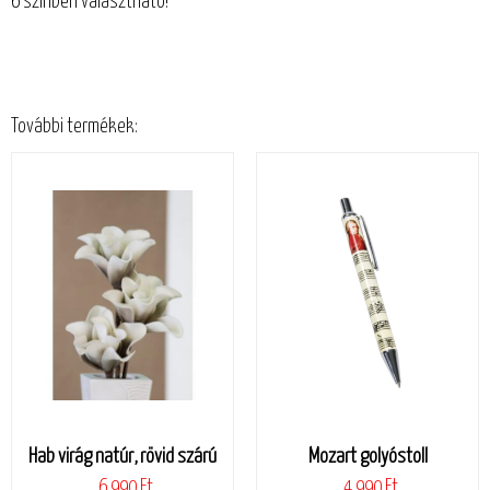
6 színben választható!
További termékek:
Hab virág natúr, rövid szárú
Mozart golyóstoll
6.990 Ft
4.990 Ft