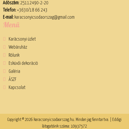
Adószám:
25112490-2-20
Telefon:
+3630/18 66 243
E-mail:
karacsonyicsodaorszag@gmail.com
Menü
Karácsonyi üzlet
Webáruház
Rólunk
Esküvői dekoráció
Galéria
ÁSZF
Kapcsolat
Copyright © 2026 karacsonyicsodaorszag.hu. Minden jog fenntartva. | Eddigi
látogatóink száma: 10937572