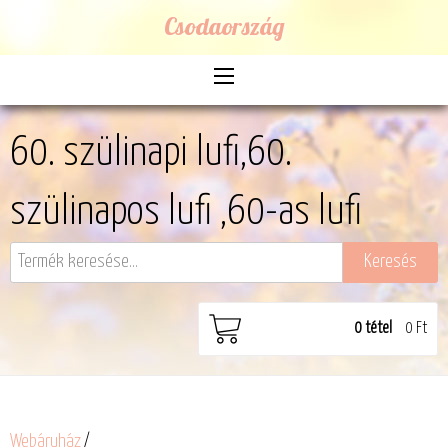
Csodaország
60. szülinapi lufi,60.
szülinapos lufi ,60-as lufi
0
tétel
0 Ft
Webáruház
/