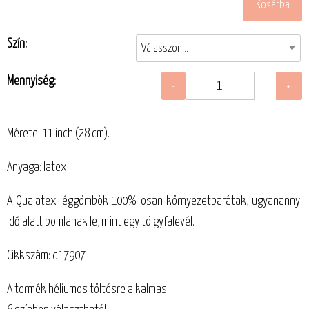
Szín:
Mennyiség:
Mérete: 11 inch (28 cm).
Anyaga: latex.
A Qualatex léggömbök 100%-osan környezetbarátak, ugyanannyi
idő alatt bomlanak le, mint egy tölgyfalevél.
Cikkszám: q17907
A termék héliumos töltésre alkalmas!