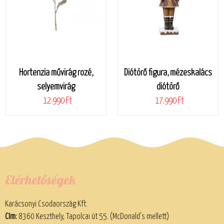
Hortenzia művirág rozé,
Diótörő figura, mézeskalács
selyemvirág
diótörő
12.990 Ft
17.990 Ft
Elérhetőségek
Karácsonyi Csodaország Kft.
Cím:
8360 Keszthely, Tapolcai út 55. (McDonald’s mellett)