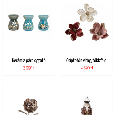
Kerámia párologtató
Csíptetős virág, többféle
3.990 Ft
4.590 Ft