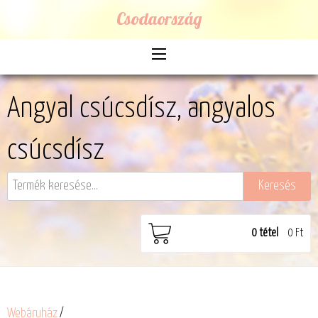
Csodaország
Angyal csúcsdísz, angyalos
csúcsdísz
0
tétel
0 Ft
Webáruház
/