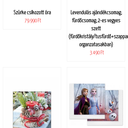
Szürke csíkozott óra
Levendulás ajándékcsomag,
79.990 Ft
fürdőcsomag, 2-es vegyes
szett
(fürdőkristály/tusfürdő+szappa
organzatasakban)
3.490 Ft