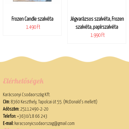
Frozen Candle szalvéta
Jégvarázsos szalvéta, Frozen
1.490 Ft
szalvéta, papírszalvéta
1.990 Ft
Elérhetőségek
Karácsonyi Csodaország Kft.
Cím:
8360 Keszthely, Tapolcai út 55. (McDonald’s mellett)
Adószám:
25112490-2-20
Telefon:
+3630/18 66 243
E-mail:
karacsonyicsodaorszag@gmail.com