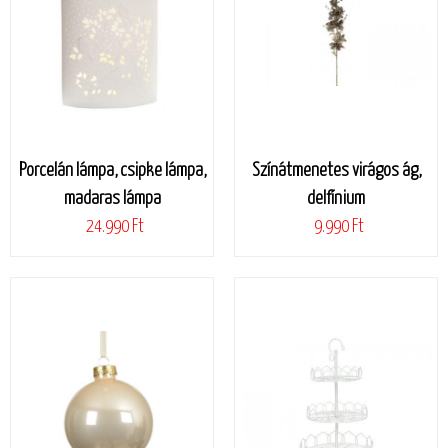
Porcelán lámpa, csipke lámpa,
Színátmenetes virágos ág,
madaras lámpa
delfínium
24.990 Ft
9.990 Ft