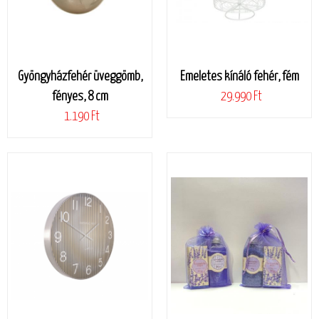
Gyöngyházfehér üveggömb,
Emeletes kínáló fehér, fém
fényes, 8 cm
29.990 Ft
1.190 Ft