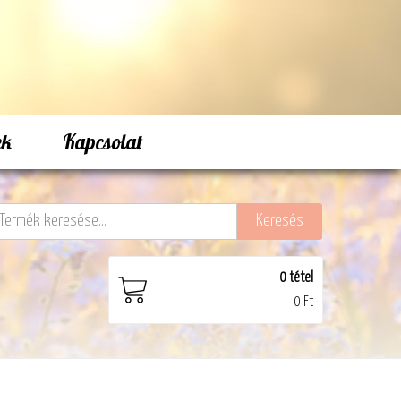
ek
Kapcsolat
0
tétel
0 Ft