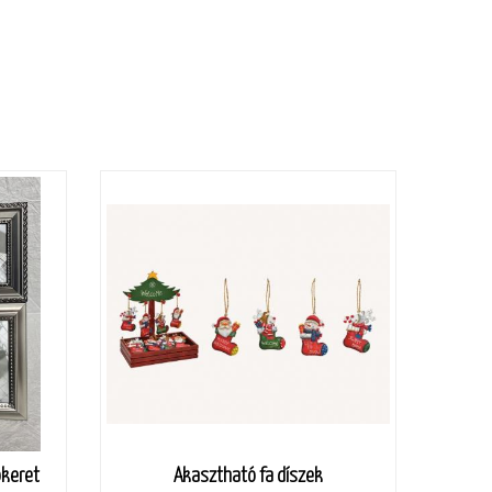
ókeret
Akasztható fa díszek