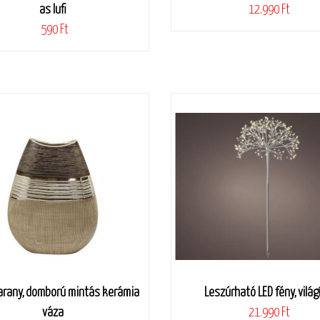
as lufi
12.990 Ft
590 Ft
arany, domború mintás kerámia
Leszúrható LED fény, világ
váza
21.990 Ft