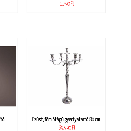
1.790 Ft
ító
Ezüst, fém ötágú gyertyatartó 80 cm
69.990 Ft