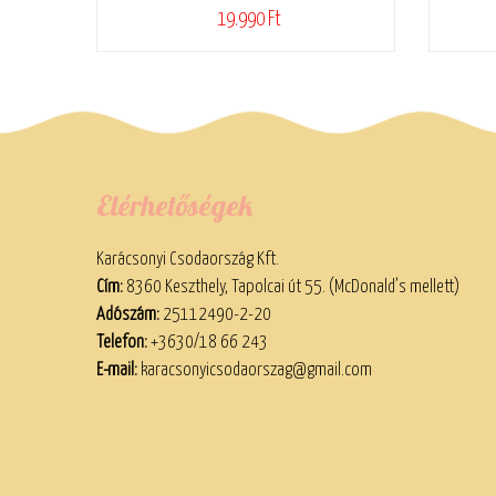
19.990 Ft
Elérhetőségek
Karácsonyi Csodaország Kft.
Cím:
8360 Keszthely, Tapolcai út 55. (McDonald’s mellett)
Adószám:
25112490-2-20
Telefon:
+3630/18 66 243
E-mail:
karacsonyicsodaorszag@gmail.com