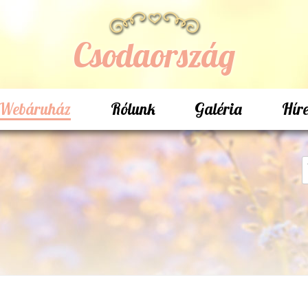
Csodaország
Webáruház
Rólunk
Galéria
Hír