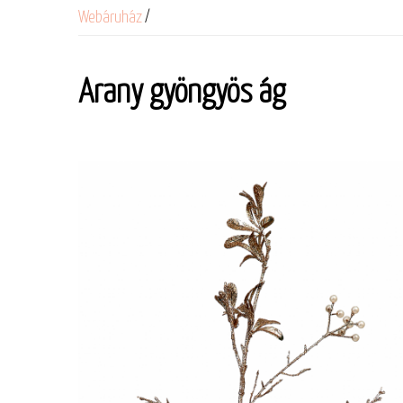
Webáruház
/
Arany gyöngyös ág