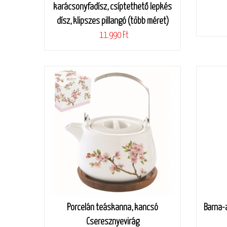
karácsonyfadísz, csíptethető lepkés
dísz, klipszes pillangó (több méret)
11.990 Ft
Porcelán teáskanna, kancsó
Barna-
Cseresznyevirág