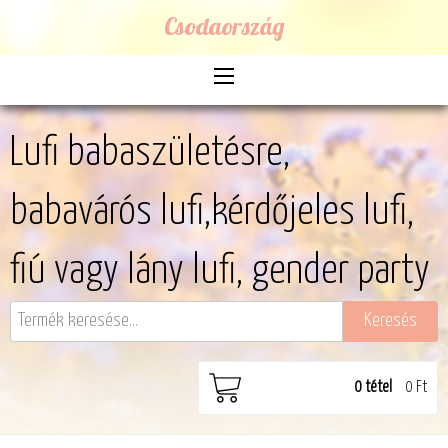
Csodaország
Lufi babaszületésre,
babavárós lufi,kérdőjeles lufi,
fiú vagy lány lufi, gender party
0
tétel
0 Ft