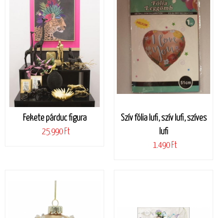
Fekete párduc figura
Szív fólia lufi, szív lufi, szíves
25.990 Ft
lufi
1.490 Ft