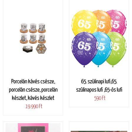
Porcelán kávés csésze,
65. szülinapi lufi,65.
porcelán csésze, porcelán
szülinapos lufi ,65-ös lufi
készlet, kávés készlet
590 Ft
19.990 Ft