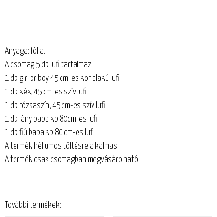
Anyaga: fólia.
A csomag 5 db lufi tartalmaz:
1 db girl or boy 45 cm-es kör alakú lufi
1 db kék, 45 cm-es szív lufi
1 db rózsaszín, 45 cm-es szív lufi
1 db lány baba kb 80cm-es lufi
1 db fiú baba kb 80 cm-es lufi
A termék héliumos töltésre alkalmas!
A termék csak csomagban megvásárolható!
További termékek: