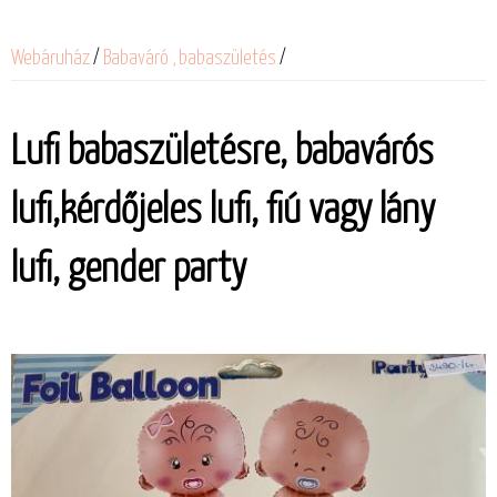
Webáruház
/
Babaváró , babaszületés
/
Lufi babaszületésre, babavárós
lufi,kérdőjeles lufi, fiú vagy lány
lufi, gender party