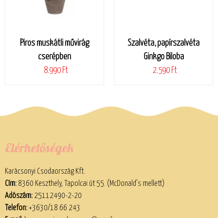
Piros muskátli művirág
Szalvéta, papírszalvéta
cserépben
Ginkgo Biloba
8.990 Ft
2.590 Ft
Elérhetőségek
Karácsonyi Csodaország Kft.
Cím:
8360 Keszthely, Tapolcai út 55. (McDonald’s mellett)
Adószám:
25112490-2-20
Telefon:
+3630/18 66 243