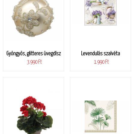
Gyöngyös, glitteres üvegdísz
Levendulás szalvéta
3.990 Ft
1.990 Ft