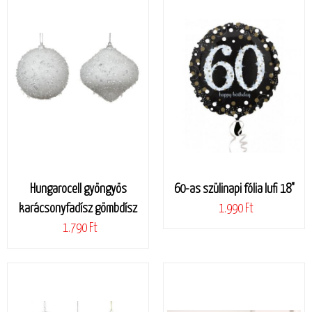
Hungarocell gyöngyös
60-as szülinapi fólia lufi 18"
karácsonyfadísz gömbdísz
1.990 Ft
1.790 Ft