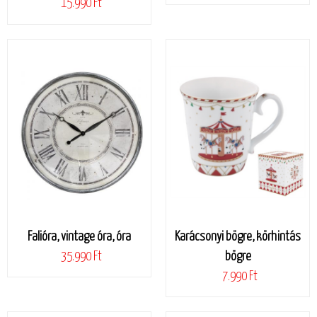
15.990 Ft
Falióra, vintage óra, óra
Karácsonyi bögre, körhintás
35.990 Ft
bögre
7.990 Ft