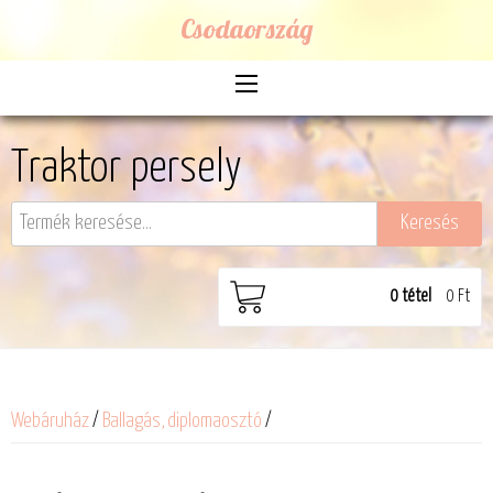
Csodaország
Traktor persely
0
tétel
0 Ft
Webáruház
/
Ballagás, diplomaosztó
/