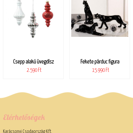
Csepp alakú üvegdísz
Fekete párduc figura
2.590 Ft
15.990 Ft
Elérhetőségek
Karácsonyi Csodaország Kft.