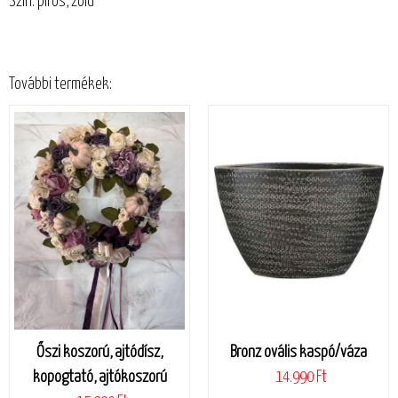
Szín: piros, zöld
További termékek:
Őszi koszorú, ajtódísz,
Bronz ovális kaspó/váza
kopogtató, ajtókoszorú
14.990 Ft