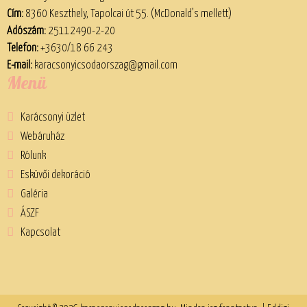
Cím:
8360 Keszthely, Tapolcai út 55. (McDonald’s mellett)
Adószám:
25112490-2-20
Telefon:
+3630/18 66 243
E-mail:
karacsonyicsodaorszag@gmail.com
Menü
Karácsonyi üzlet
Webáruház
Rólunk
Esküvői dekoráció
Galéria
ÁSZF
Kapcsolat