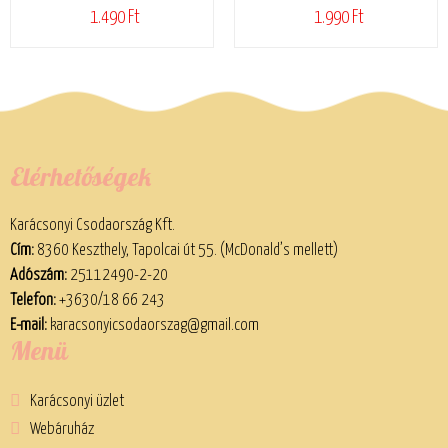
1.490 Ft
1.990 Ft
Elérhetőségek
Karácsonyi Csodaország Kft.
Cím:
8360 Keszthely, Tapolcai út 55. (McDonald’s mellett)
Adószám:
25112490-2-20
Telefon:
+3630/18 66 243
E-mail:
karacsonyicsodaorszag@gmail.com
Menü
Karácsonyi üzlet
Webáruház