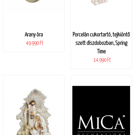
Arany óra
Porcelán cukortartó, tejkiöntő
49.990 Ft
szett díszdobozban, Spring
Time
14.990 Ft