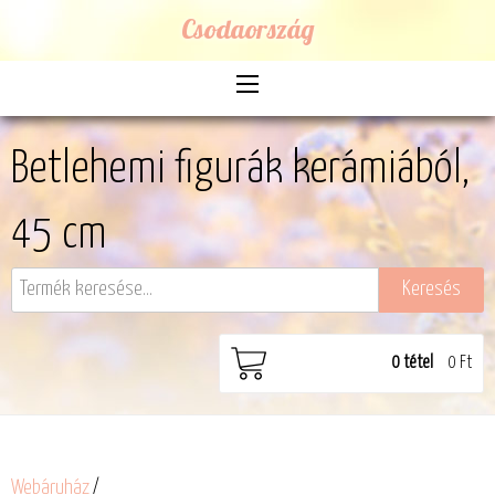
Csodaország
Betlehemi figurák kerámiából,
45 cm
0
tétel
0 Ft
Webáruház
/