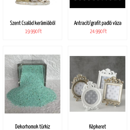
Szent Család kerámiából
Antracit/grafit padló váza
19.990 Ft
24.990 Ft
Dekorhomok türkiz
Képkeret