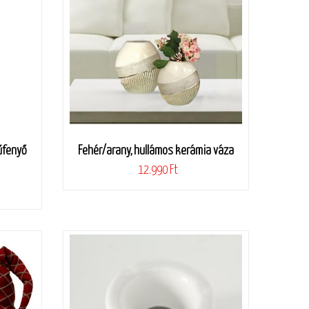
űfenyő
Fehér/arany, hullámos kerámia váza
12.990 Ft