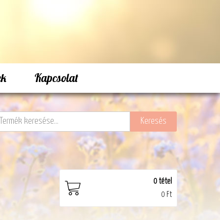
ek
Kapcsolat
0
tétel
0 Ft