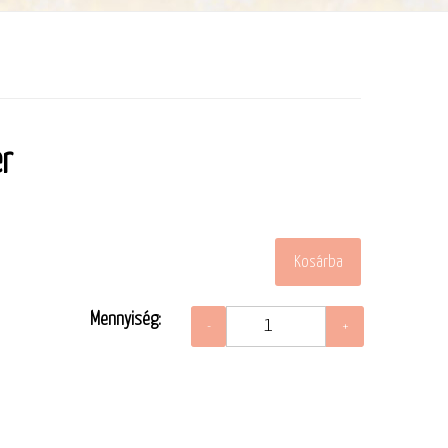
ér
Mennyiség: