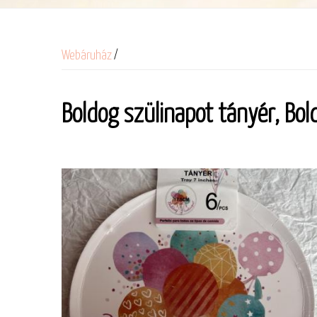
Webáruház
/
Boldog szülinapot tányér, Bo