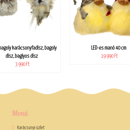
bagoly karácsonyfadísz, bagoly
LED-es manó 40 cm
dísz, baglyos dísz
19.990 Ft
3.990 Ft
Menü
Karácsonyi üzlet