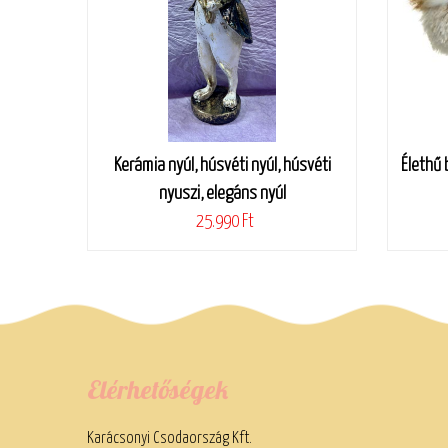
Kerámia nyúl, húsvéti nyúl, húsvéti
Élethű 
nyuszi, elegáns nyúl
25.990 Ft
Elérhetőségek
Karácsonyi Csodaország Kft.