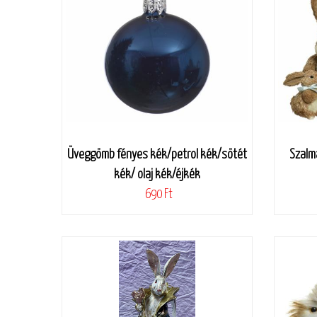
Üveggömb fényes kék/petrol kék/sötét
Szalma
kék/ olaj kék/éjkék
690 Ft