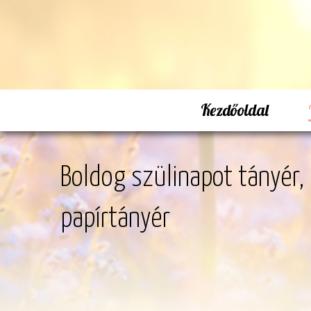
Kezdőoldal
Boldog szülinapot tányér,
papírtányér