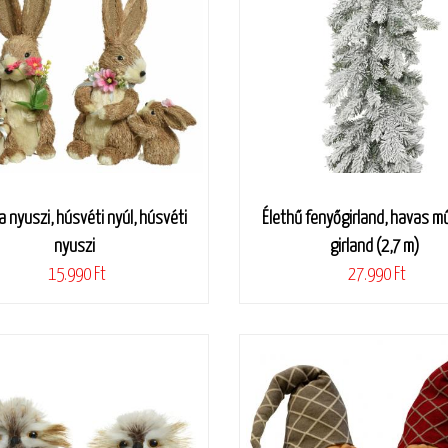
 nyuszi, húsvéti nyúl, húsvéti
Élethű fenyőgirland, havas m
nyuszi
girland (2,7 m)
15.990 Ft
27.990 Ft