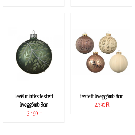
Levél mintás festett
Festett üveggömb 8cm
üveggömb 8cm
2.390 Ft
3.490 Ft