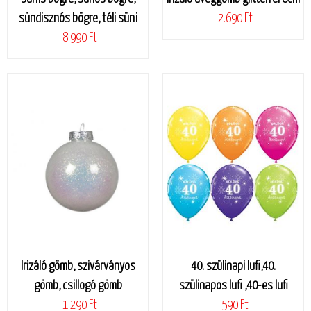
sündisznós bögre, téli süni
2.690 Ft
8.990 Ft
Irizáló gömb, szivárványos
40. szülinapi lufi,40.
gömb, csillogó gömb
szülinapos lufi ,40-es lufi
1.290 Ft
590 Ft