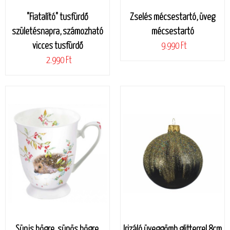
"Fiatalító" tusfürdő
Zselés mécsestartó, üveg
születésnapra, számozható
mécsestartó
vicces tusfürdő
9.990 Ft
2.990 Ft
Sünis bögre, sünös bögre,
Irizáló üveggömb glitterrel 8cm