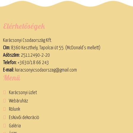
Elérhetőségek
Karácsonyi Csodaország Kft.
Cím:
8360 Keszthely, Tapolcai út 55. (McDonald’s mellett)
Adószám:
25112490-2-20
Telefon:
+3630/18 66 243
E-mail:
karacsonyicsodaorszag@gmail.com
Menü
Karácsonyi üzlet
Webáruház
Rólunk
Esküvői dekoráció
Galéria