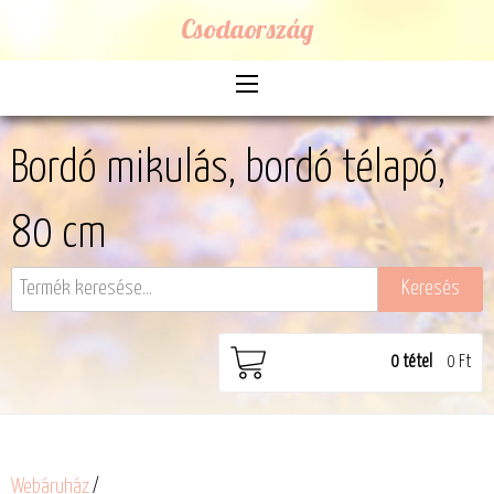
Csodaország
Bordó mikulás, bordó télapó,
80 cm
0
tétel
0 Ft
Webáruház
/