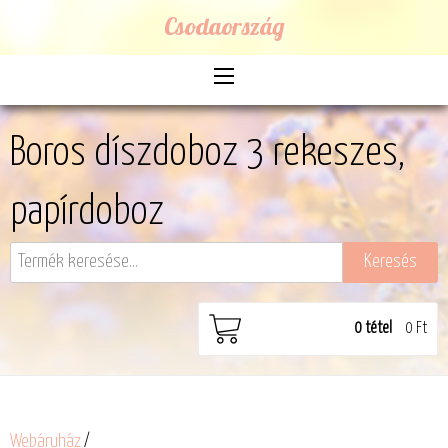
Csodaország
Boros díszdoboz 3 rekeszes,
papírdoboz
0
tétel
0 Ft
Webáruház
/