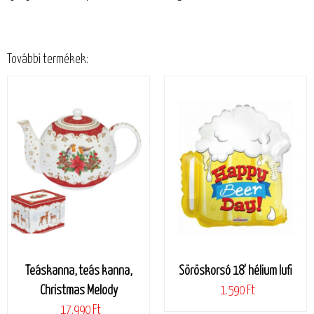
További termékek:
Teáskanna, teás kanna,
Söröskorsó 18' hélium lufi
Christmas Melody
1.590 Ft
17.990 Ft