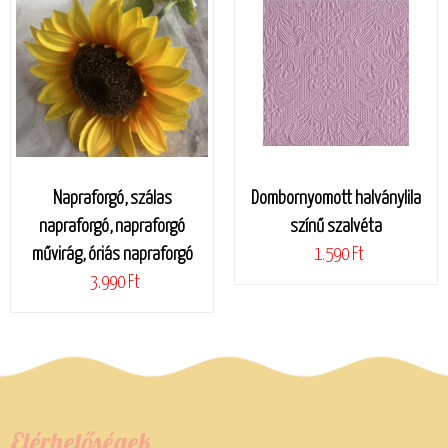
Napraforgó, szálas
Dombornyomott halványlila
napraforgó, napraforgó
színű szalvéta
művirág, óriás napraforgó
1.590 Ft
3.990 Ft
Elérhetőségek