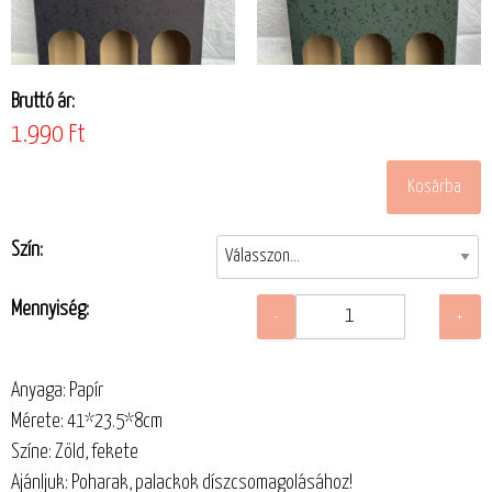
Bruttó ár:
1.990 Ft
Szín:
Mennyiség:
Anyaga: Papír
Mérete: 41*23.5*8cm
Színe: Zöld, fekete
Ajánljuk: Poharak, palackok díszcsomagolásához!