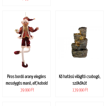
Piros bordó arany elegáns
Kő hatású világító csobogó,
mosolygós manó, elf, kobold
szökőkút
39.990 Ft
139.990 Ft