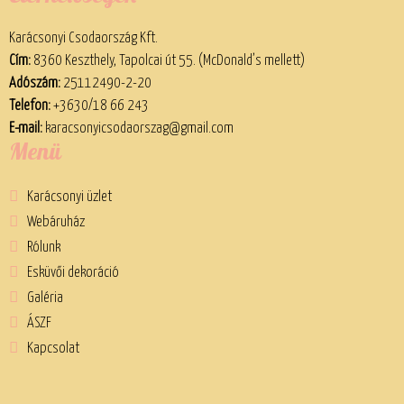
Karácsonyi Csodaország Kft.
Cím:
8360 Keszthely, Tapolcai út 55. (McDonald’s mellett)
Adószám:
25112490-2-20
Telefon:
+3630/18 66 243
E-mail:
karacsonyicsodaorszag@gmail.com
Menü
Karácsonyi üzlet
Webáruház
Rólunk
Esküvői dekoráció
Galéria
ÁSZF
Kapcsolat