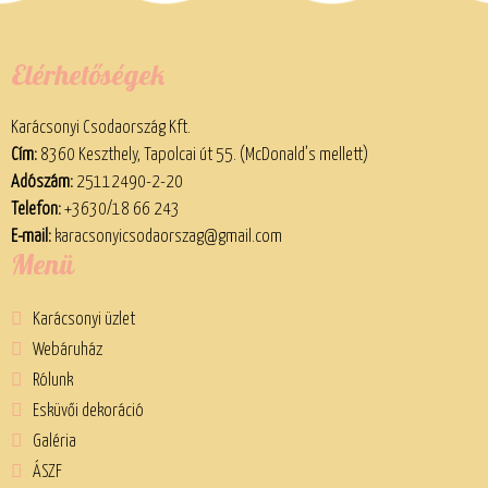
Elérhetőségek
Karácsonyi Csodaország Kft.
Cím:
8360 Keszthely, Tapolcai út 55. (McDonald’s mellett)
Adószám:
25112490-2-20
Telefon:
+3630/18 66 243
E-mail:
karacsonyicsodaorszag@gmail.com
Menü
Karácsonyi üzlet
Webáruház
Rólunk
Esküvői dekoráció
Galéria
ÁSZF