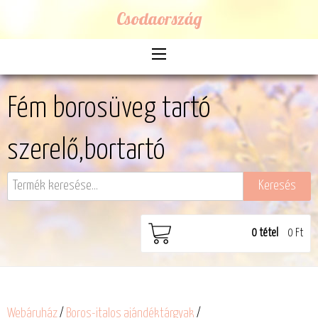
Csodaország
Fém borosüveg tartó
szerelő,bortartó
0
tétel
0 Ft
Webáruház
/
Boros-italos ajándéktárgyak
/