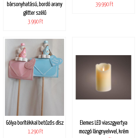
bársonyhatású, bordó arany
39.990 Ft
glitter szélű
3.990 Ft
Gólya borítékkal betűzős dísz
Elemes LED viaszgyertya
1.290 Ft
mozgó lángnyelvvel, krém