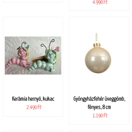
4.990 Ft
Kerámia hernyó, kukac
Gyöngyházfehér üveggömb,
2.490 Ft
fényes, 8 cm
1.190 Ft