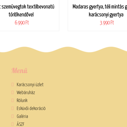
 szemüvegtok textilbevonatú
Madaras gyertya, téli mintás g
törlőkendővel
karácsonyi gyertya
6.990 Ft
3.990 Ft
Menü
Karácsonyi üzlet
Webáruház
Rólunk
Esküvői dekoráció
Galéria
ÁSZF