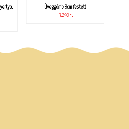
yertya,
Üveggömb 8cm festett
3.290 Ft