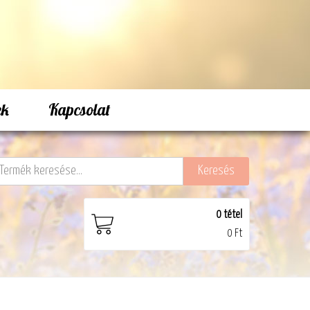
ek
Kapcsolat
0
tétel
0 Ft