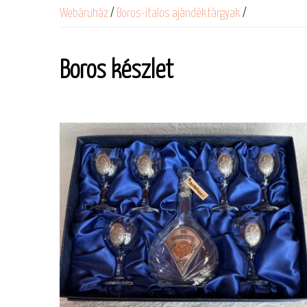
Webáruház
/
Boros-italos ajándéktárgyak
/
Boros készlet