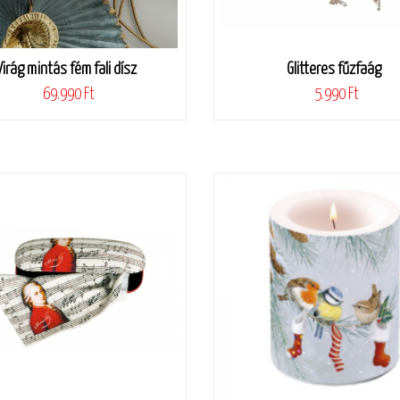
Virág mintás fém fali dísz
Glitteres fűzfaág
69.990 Ft
5.990 Ft