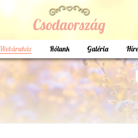
Csodaország
Webáruház
Rólunk
Galéria
Hír