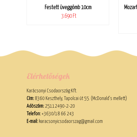
Festett üveggömb 10cm
Mozart
3.690 Ft
Elérhetőségek
Karácsonyi Csodaország Kft.
Cím:
8360 Keszthely, Tapolcai út 55. (McDonald’s mellett)
Adószám:
25112490-2-20
Telefon:
+3630/18 66 243
E-mail:
karacsonyicsodaorszag@gmail.com