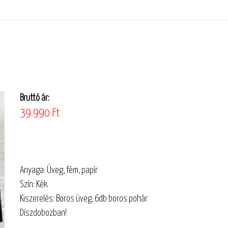
Bruttó ár:
39.990 Ft
Anyaga: Üveg, fém, papír
Szín: Kék
Kiszerelés: Boros üveg, 6db boros pohár
Díszdobozban!