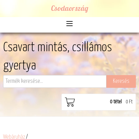
Csodaország
Csavart mintás, csillámos
gyertya
0
tétel
0 Ft
Webáruház
/