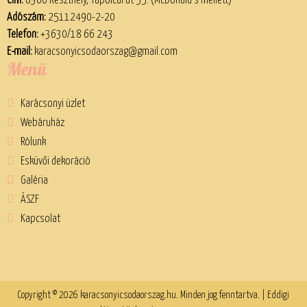
Cím:
8360 Keszthely, Tapolcai út 55. (McDonald’s mellett)
Adószám:
25112490-2-20
Telefon:
+3630/18 66 243
E-mail:
karacsonyicsodaorszag@gmail.com
Menü
Karácsonyi üzlet
Webáruház
Rólunk
Esküvői dekoráció
Galéria
ÁSZF
Kapcsolat
Copyright © 2026 karacsonyicsodaorszag.hu. Minden jog fenntartva. | Eddigi