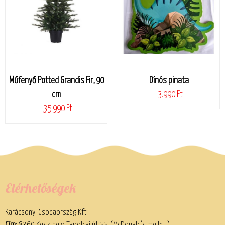
Műfenyő Potted Grandis Fir, 90
Dínós pinata
cm
3.990 Ft
35.990 Ft
Elérhetőségek
Karácsonyi Csodaország Kft.