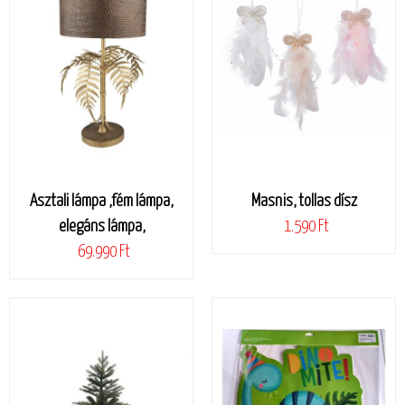
Asztali lámpa ,fém lámpa,
Masnis, tollas dísz
elegáns lámpa,
1.590 Ft
69.990 Ft