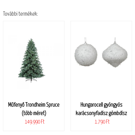
További termékek:
Műfenyő Trondheim Spruce
Hungarocell gyöngyös
(több méret)
karácsonyfadísz gömbdísz
149.990 Ft
1.790 Ft