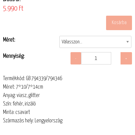
5.990 Ft
Méret:
Mennyiség:
Termékkód: GB 794339/794346
Méret: 7*10/7*14cm
Anyag: viasz, glitter
Szín: fehér, irizáló
Minta: csavart
Származás hely: Lengyelország