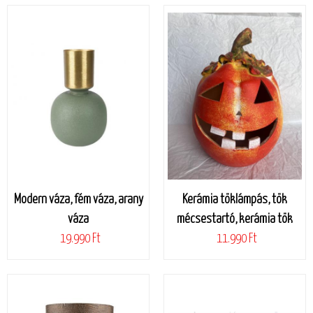
Modern váza, fém váza, arany
Kerámia töklámpás, tök
váza
mécsestartó, kerámia tök
19.990 Ft
11.990 Ft