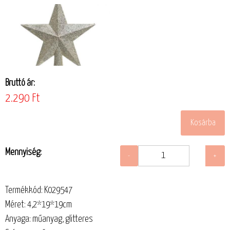
Bruttó ár:
2.290 Ft
Mennyiség:
Termékkód: K029547
Méret: 4,2*19*19cm
Anyaga: műanyag, glitteres