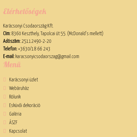
Elérhetőségek
Karácsonyi Csodaország Kft.
Cím:
8360 Keszthely, Tapolcai út 55. (McDonald’s mellett)
Adószám:
25112490-2-20
Telefon:
+3630/18 66 243
E-mail:
karacsonyicsodaorszag@gmail.com
Menü
Karácsonyi üzlet
Webáruház
Rólunk
Esküvői dekoráció
Galéria
ÁSZF
Kapcsolat