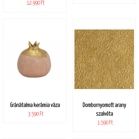
12.990 Ft
Gránátalma kerámia váza
Dombornyomott arany
3.590 Ft
szalvéta
1.590 Ft