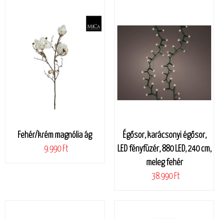
Fehér/krém magnólia ág
Égősor, karácsonyi égősor,
9.990 Ft
LED fényfüzér, 880 LED, 240 cm,
meleg fehér
38.990 Ft