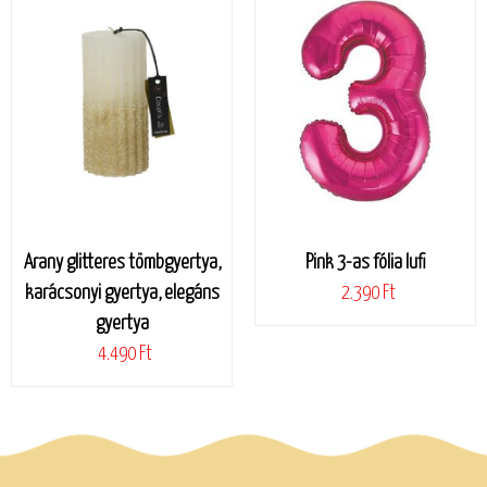
Arany glitteres tömbgyertya,
Pink 3-as fólia lufi
karácsonyi gyertya, elegáns
2.390 Ft
gyertya
4.490 Ft