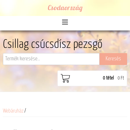
Csodaország
Csillag csúcsdísz pezsgő
0
tétel
0 Ft
Webáruház
/