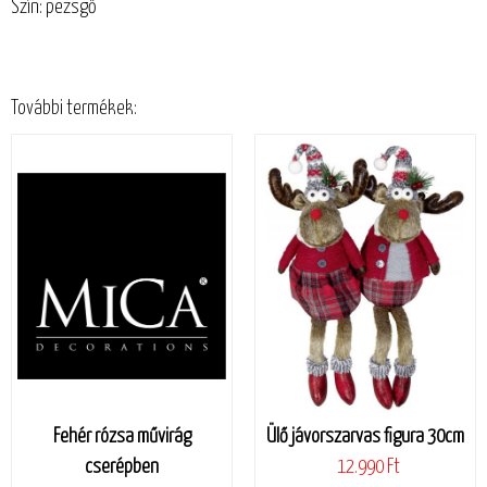
Szín: pezsgő
További termékek:
Fehér rózsa művirág
Ülő jávorszarvas figura 30cm
cserépben
12.990 Ft