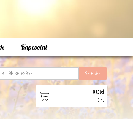
ek
Kapcsolat
0
tétel
0 Ft