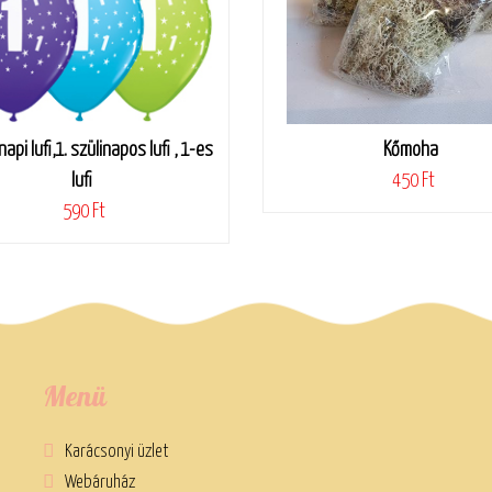
napi lufi,1. szülinapos lufi , 1-es
Kőmoha
lufi
450 Ft
590 Ft
Menü
Karácsonyi üzlet
Webáruház