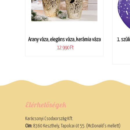
Arany váza, elegáns váza, kerámia váza
1. szüli
12.990 Ft
Elérhetőségek
Karácsonyi Csodaország Kft.
Cím:
8360 Keszthely, Tapolcai út 55. (McDonald’s mellett)