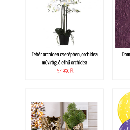
Fehér orchidea cserépben, orchidea
Dom
művirág, élethű orchidea
57.990 Ft