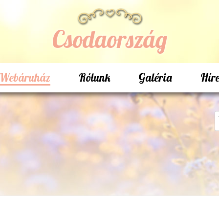
Csodaország
Webáruház
Rólunk
Galéria
Hír