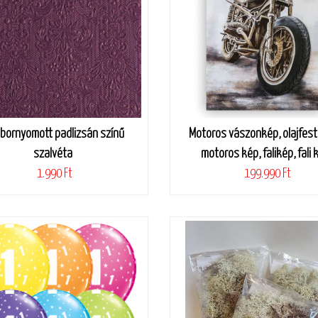
bornyomott padlizsán színű
Motoros vászonkép, olajfes
szalvéta
motoros kép, falikép, fali 
1.990 Ft
199.990 Ft