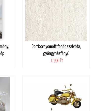
tmény,
Dombornyomott fehér szalvéta,
kép
gyöngyházfényű
1.590 Ft