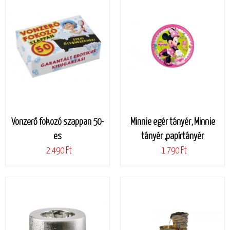
Vonzerő fokozó szappan 50-
Minnie egér tányér, Minnie
es
tányér ,papírtányér
2.490 Ft
1.790 Ft