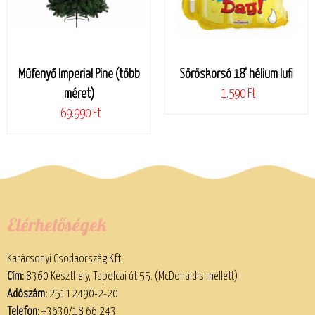
Műfenyő Imperial Pine (több
Söröskorsó 18' hélium lufi
méret)
1.590 Ft
69.990 Ft
Elérhetőségek
Karácsonyi Csodaország Kft.
Cím:
8360 Keszthely, Tapolcai út 55. (McDonald’s mellett)
Adószám:
25112490-2-20
Telefon:
+3630/18 66 243