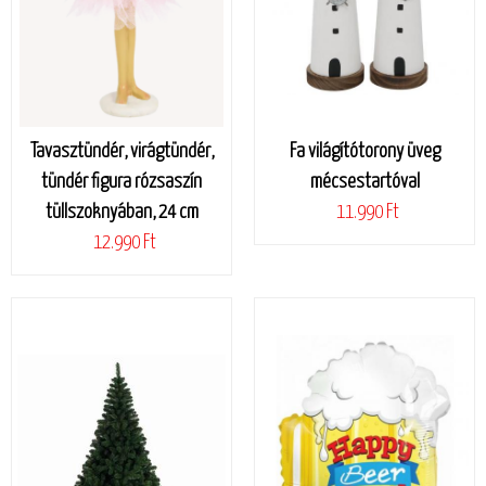
Tavasztündér, virágtündér,
Fa világítótorony üveg
tündér figura rózsaszín
mécsestartóval
tüllszoknyában, 24 cm
11.990 Ft
12.990 Ft