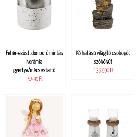
Fehér-ezüst, domború mintás
Kő hatású világító csobogó,
kerámia
szökőkút
gyertya/mécsestartó
139.990 Ft
5.990 Ft