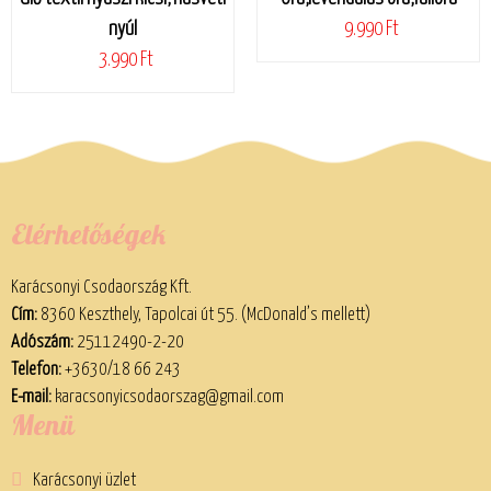
nyúl
9.990 Ft
3.990 Ft
Elérhetőségek
Karácsonyi Csodaország Kft.
Cím:
8360 Keszthely, Tapolcai út 55. (McDonald’s mellett)
Adószám:
25112490-2-20
Telefon:
+3630/18 66 243
E-mail:
karacsonyicsodaorszag@gmail.com
Menü
Karácsonyi üzlet