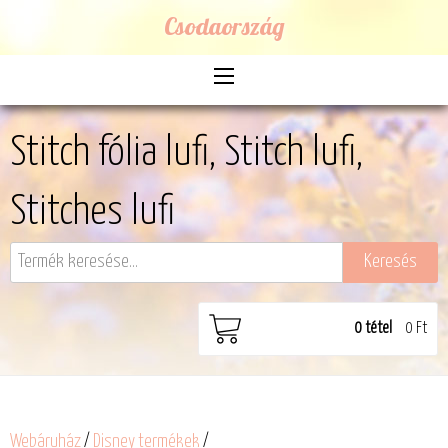
Csodaország
Stitch fólia lufi, Stitch lufi,
Stitches lufi
0
tétel
0 Ft
Webáruház
/
Disney termékek
/