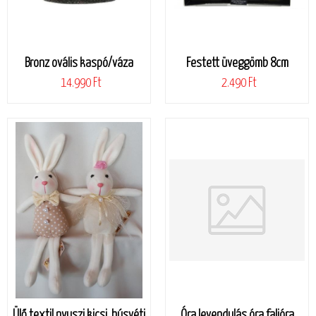
Bronz ovális kaspó/váza
Festett üveggömb 8cm
14.990 Ft
2.490 Ft
Ülő textil nyuszi kicsi, húsvéti
Óra,levendulás óra,falióra