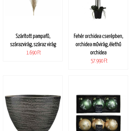
Szárított pampafű,
Fehér orchidea cserépben,
szárazvirág, száraz virág
orchidea művirág, élethű
1.690 Ft
orchidea
57.990 Ft