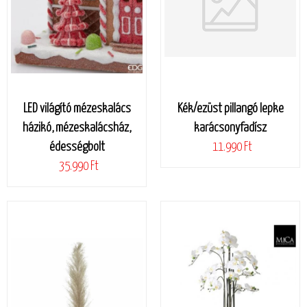
LED világító mézeskalács
Kék/ezüst pillangó lepke
házikó, mézeskalácsház,
karácsonyfadísz
édességbolt
11.990 Ft
35.990 Ft