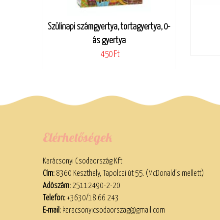
Szülinapi számgyertya, tortagyertya, 0-
ás gyertya
450 Ft
Elérhetőségek
Karácsonyi Csodaország Kft.
Cím:
8360 Keszthely, Tapolcai út 55. (McDonald’s mellett)
Adószám:
25112490-2-20
Telefon:
+3630/18 66 243
E-mail:
karacsonyicsodaorszag@gmail.com