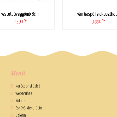
Festett üveggömb 8cm
Fém kaspó felakaszthat
2.390 Ft
3.990 Ft
Menü
Karácsonyi üzlet
Webáruház
Rólunk
Esküvői dekoráció
Galéria