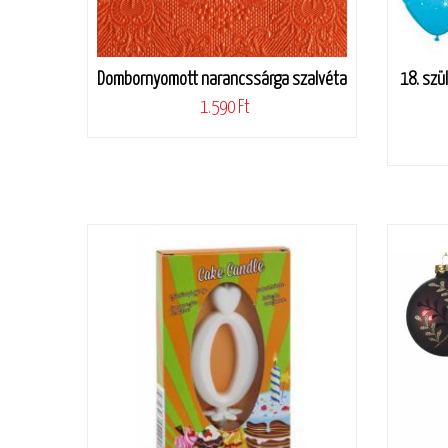
Dombornyomott narancssárga szalvéta
18. szül
1.590 Ft