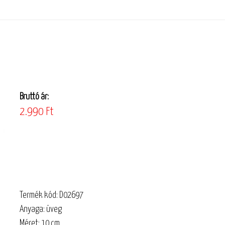
Bruttó ár:
2.990 Ft
Termék kód: D02697
Anyaga: üveg
Méret: 10 cm