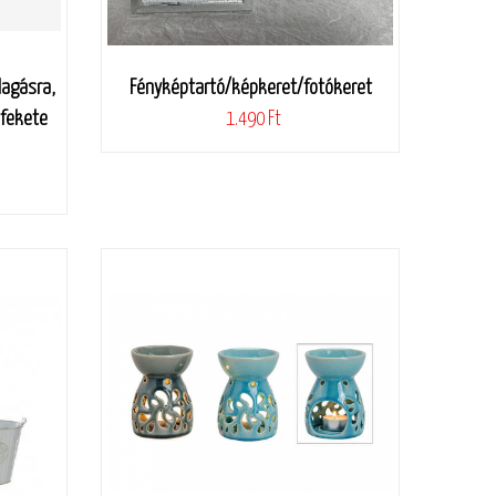
lagásra,
Fényképtartó/képkeret/fotókeret
 fekete
1.490 Ft