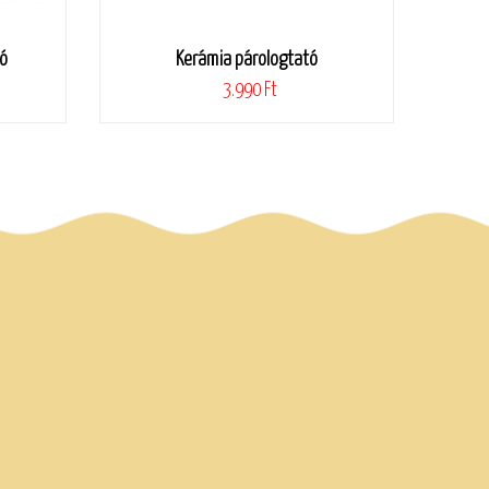
ó
Kerámia párologtató
3.990 Ft