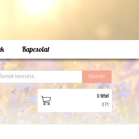
ek
Kapcsolat
0
tétel
0 Ft