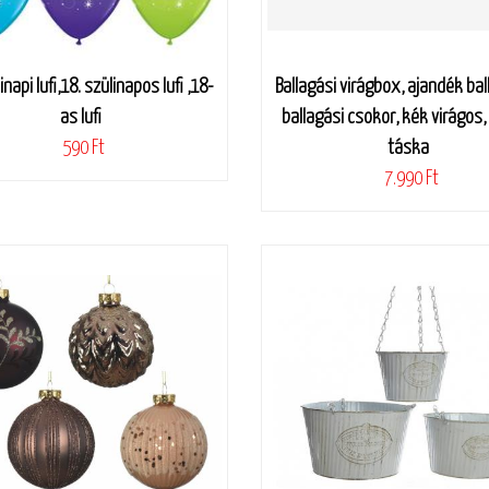
inapi lufi,18. szülinapos lufi ,18-
Ballagási virágbox, ajandék bal
as lufi
ballagási csokor, kék virágos,
590 Ft
táska
7.990 Ft