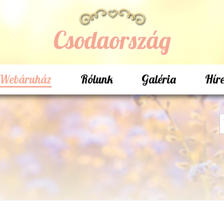
Csodaország
Webáruház
Rólunk
Galéria
Hír