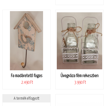
Fa madáretető fogas
Üvegváza fém rekeszben
2.490 Ft
3.990 Ft
A termék elfogyott