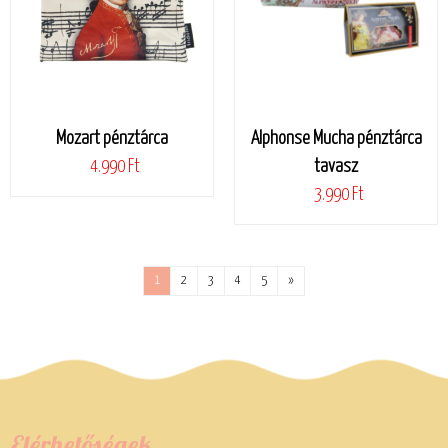
Mozart pénztárca
Alphonse Mucha pénztárca
4.990 Ft
tavasz
3.990 Ft
1
2
3
4
5
»
Elérhetőségek