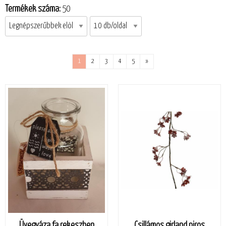
Termékek száma:
50
1
2
3
4
5
»
Üvegváza fa rekeszben
Csillámos girland piros