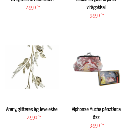
2.990 Ft
virágokkal
9.990 Ft
Arany, glitteres ág, levelekkel
Alphonse Mucha pénztárca
12.990 Ft
ősz
3.990 Ft