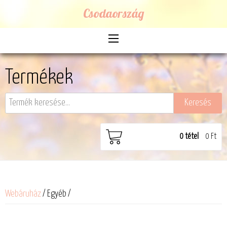
Csodaország
Termékek
0
tétel
0 Ft
Webáruház
/ Egyéb /