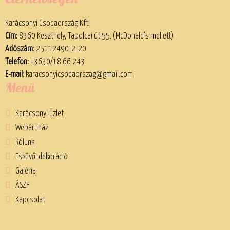
Karácsonyi Csodaország Kft.
Cím:
8360 Keszthely, Tapolcai út 55. (McDonald’s mellett)
Adószám:
25112490-2-20
Telefon:
+3630/18 66 243
E-mail:
karacsonyicsodaorszag@gmail.com
Menü
Karácsonyi üzlet
Webáruház
Rólunk
Esküvői dekoráció
Galéria
ÁSZF
Kapcsolat