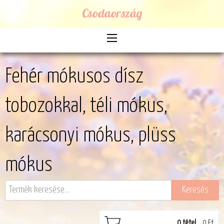
Csodaország
Fehér mókusos dísz
tobozokkal, téli mókus,
karácsonyi mókus, plüss
mókus
0
tétel
0 Ft