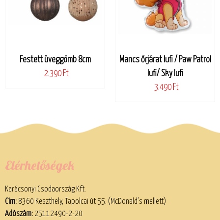
Festett üveggömb 8cm
Mancs őrjárat lufi / Paw Patrol
2.390 Ft
lufi/ Sky lufi
3.490 Ft
Elérhetőségek
Karácsonyi Csodaország Kft.
Cím:
8360 Keszthely, Tapolcai út 55. (McDonald’s mellett)
Adószám:
25112490-2-20