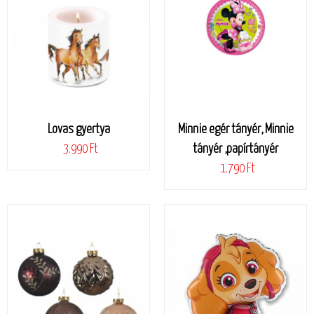
Lovas gyertya
Minnie egér tányér, Minnie
3.990 Ft
tányér ,papírtányér
1.790 Ft