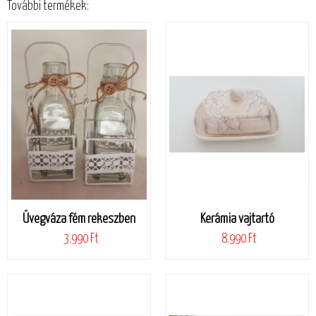
További termékek:
Üvegváza fém rekeszben
Kerámia vajtartó
3.990 Ft
8.990 Ft