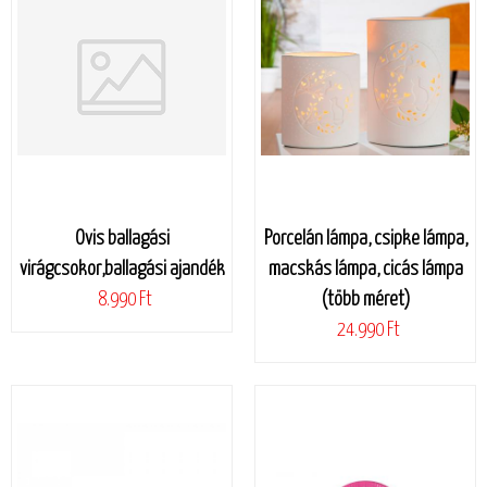
Ovis ballagási
Porcelán lámpa, csipke lámpa,
virágcsokor,ballagási ajandék
macskás lámpa, cicás lámpa
8.990 Ft
(több méret)
24.990 Ft