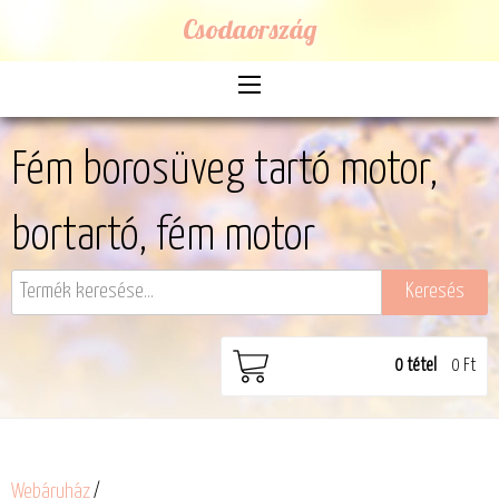
Csodaország
Fém borosüveg tartó motor,
bortartó, fém motor
0
tétel
0 Ft
Webáruház
/