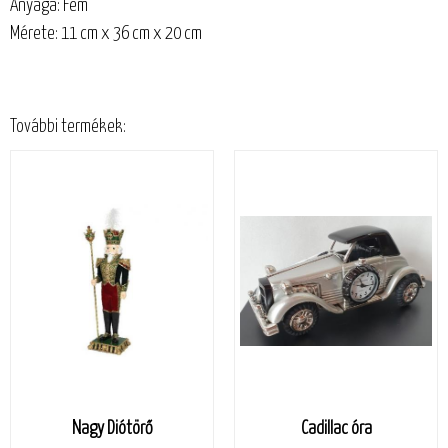
Anyaga: Fém
Mérete: 11 cm x 36 cm x 20 cm
További termékek:
Nagy Diótörő
Cadillac óra