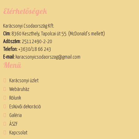
Elérhetőségek
Karácsonyi Csodaország Kft.
Cím:
8360 Keszthely, Tapolcai út 55. (McDonald’s mellett)
Adószám:
25112490-2-20
Telefon:
+3630/18 66 243
E-mail:
karacsonyicsodaorszag@gmail.com
Menü
Karácsonyi üzlet
Webáruház
Rólunk
Esküvői dekoráció
Galéria
ÁSZF
Kapcsolat