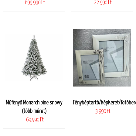
699.990 Ft
22.990 Ft
Műfenyő Monarch pine snowy
Fényképtartó/képkeret/fotóker
(több méret)
3.990 Ft
69.990 Ft