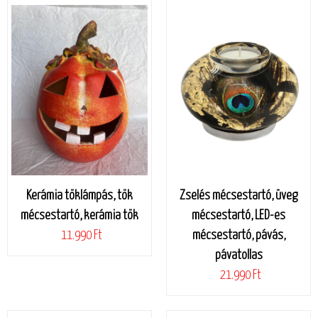
Kerámia töklámpás, tök
Zselés mécsestartó, üveg
mécsestartó, kerámia tök
mécsestartó, LED-es
11.990 Ft
mécsestartó, pávás,
pávatollas
21.990 Ft