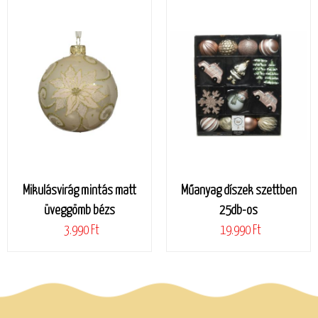
Mikulásvirág mintás matt
Műanyag díszek szettben
üveggömb bézs
25db-os
3.990 Ft
19.990 Ft