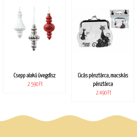
Csepp alakú üvegdísz
Cicás pénztárca, macskás
2.590 Ft
pénztárca
2.490 Ft