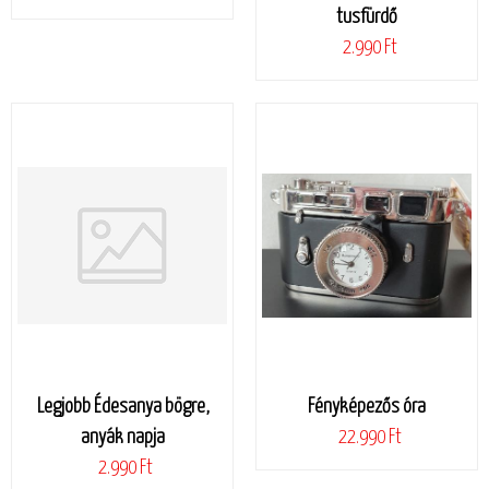
tusfürdő
2.990 Ft
Legjobb Édesanya bögre,
Fényképezős óra
anyák napja
22.990 Ft
2.990 Ft