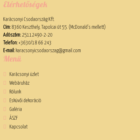
Elérhetőségek
Karácsonyi Csodaország Kft.
Cím:
8360 Keszthely, Tapolcai út 55. (McDonald’s mellett)
Adószám:
25112490-2-20
Telefon:
+3630/18 66 243
E-mail:
karacsonyicsodaorszag@gmail.com
Menü
Karácsonyi üzlet
Webáruház
Rólunk
Esküvői dekoráció
Galéria
ÁSZF
Kapcsolat