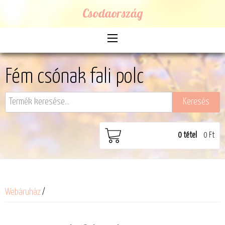
Csodaország
Fém csónak fali polc
0
tétel
0 Ft
Webáruház
/