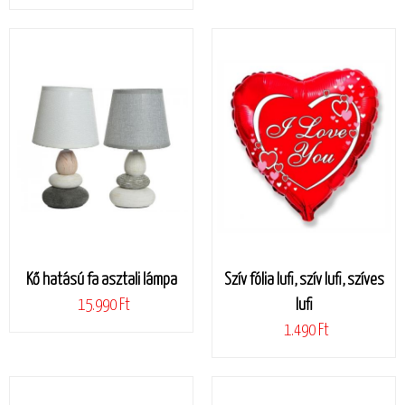
Kő hatású fa asztali lámpa
Szív fólia lufi, szív lufi, szíves
15.990 Ft
lufi
1.490 Ft