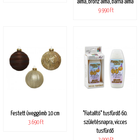
alma, bronz alma, barna alma
9.990 Ft
Festett üveggömb 10 cm
"Fiatalító" tusfürdő 60.
3.690 Ft
születésnapra, vicces
tusfürdő
2.990 Ft