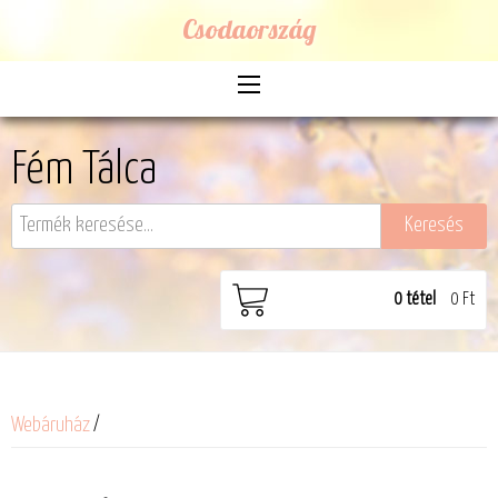
Csodaország
Fém Tálca
0
tétel
0 Ft
Webáruház
/