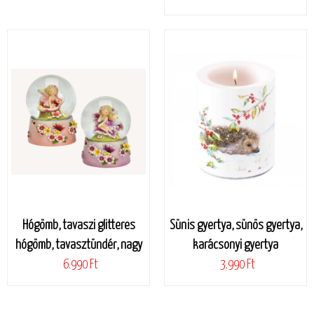
Hógömb, tavaszi glitteres
Sünis gyertya, sünös gyertya,
hógömb, tavasztündér, nagy
karácsonyi gyertya
6.990 Ft
3.990 Ft