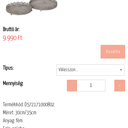
Bruttó ár:
9.990 Ft
Típus:
Mennyiség:
Termékkód: D572171000802
Méret: 30cm/35cm
Anyag: fém