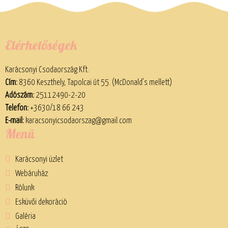
Elérhetőségek
Karácsonyi Csodaország Kft.
Cím:
8360 Keszthely, Tapolcai út 55. (McDonald’s mellett)
Adószám:
25112490-2-20
Telefon:
+3630/18 66 243
E-mail:
karacsonyicsodaorszag@gmail.com
Menü
Karácsonyi üzlet
Webáruház
Rólunk
Esküvői dekoráció
Galéria