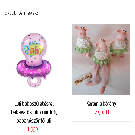
További termékek:
Lufi babaszületésre,
Kerámia bárány
babavárós lufi, cumi lufi,
2.990 Ft
babaköszöntő lufi
1.990 Ft