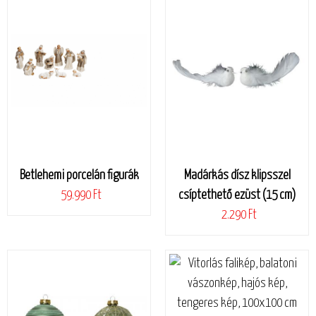
Betlehemi porcelán figurák
Madárkás dísz klipsszel
59.990 Ft
csíptethető ezüst (15 cm)
2.290 Ft