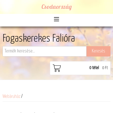
Csodaország
Fogaskerekes Falióra
0
tétel
0 Ft
Webáruház
/