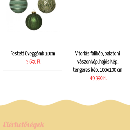
Festett üveggömb 10cm
Vitorlás falikép, balatoni
3.690 Ft
vászonkép, hajós kép,
tengeres kép, 100x100 cm
49.990 Ft
Elérhetőségek