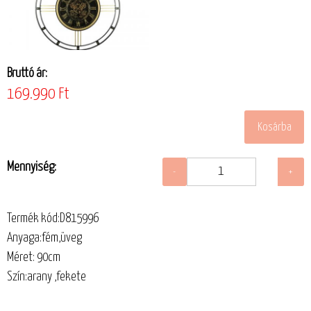
Bruttó ár:
169.990 Ft
Mennyiség:
Termék kód:D815996
Anyaga:fém,üveg
Méret: 90cm
Szín:arany ,fekete