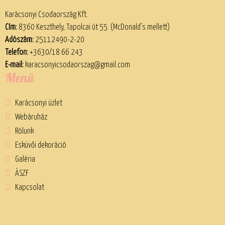
Karácsonyi Csodaország Kft.
Cím:
8360 Keszthely, Tapolcai út 55. (McDonald’s mellett)
Adószám:
25112490-2-20
Telefon:
+3630/18 66 243
E-mail:
karacsonyicsodaorszag@gmail.com
Menü
Karácsonyi üzlet
Webáruház
Rólunk
Esküvői dekoráció
Galéria
ÁSZF
Kapcsolat