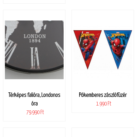
Térképes falióra, Londonos
Pókemberes zászlófüzér
óra
1.990 Ft
79.990 Ft