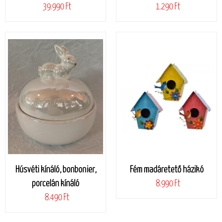
39.990 Ft
1.290 Ft
Húsvéti kínáló, bonbonier,
Fém madáretető házikó
porcelán kínáló
8.990 Ft
8.490 Ft