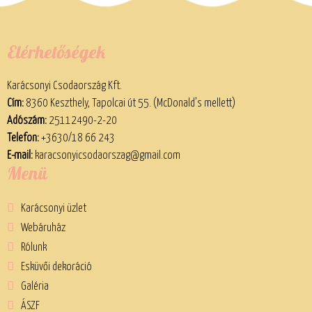
Elérhetőségek
Karácsonyi Csodaország Kft.
Cím:
8360 Keszthely, Tapolcai út 55. (McDonald’s mellett)
Adószám:
25112490-2-20
Telefon:
+3630/18 66 243
E-mail:
karacsonyicsodaorszag@gmail.com
Menü
Karácsonyi üzlet
Webáruház
Rólunk
Esküvői dekoráció
Galéria
ÁSZF