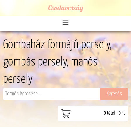
Csodaország
Gombaház formájú persely,
gombás persely, manós
persely
0
tétel
0 Ft