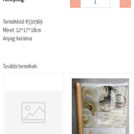
Termékkód: K530569
Méret: 12*17*18cm
Anyag: kerámia
További termékek: