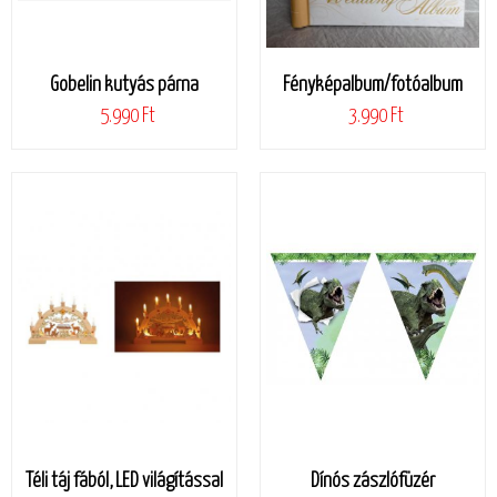
Gobelin kutyás párna
Fényképalbum/fotóalbum
5.990 Ft
3.990 Ft
Téli táj fából, LED világítással
Dínós zászlófüzér