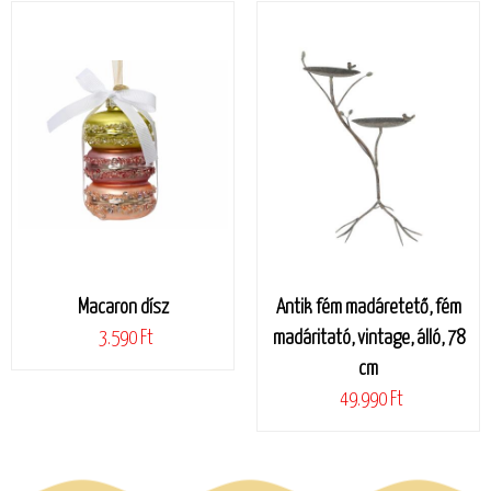
Macaron dísz
Antik fém madáretető, fém
3.590 Ft
madáritató, vintage, álló, 78
cm
49.990 Ft