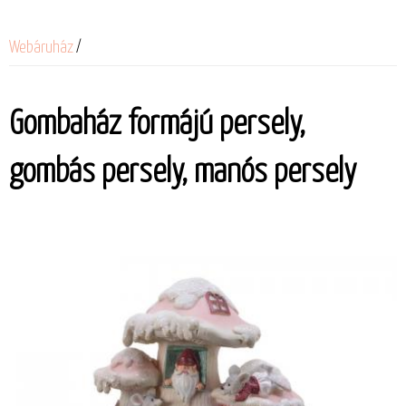
Webáruház
/
Gombaház formájú persely,
gombás persely, manós persely