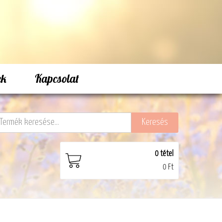
ek
Kapcsolat
0
tétel
0 Ft