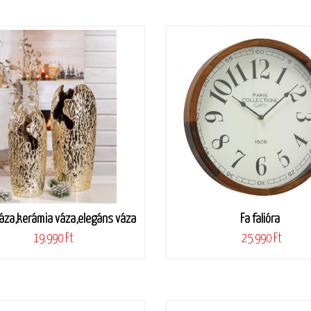
áza,kerámia váza,elegáns váza
Fa falióra
19.990 Ft
25.990 Ft