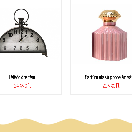
Félkör óra fém
Parfüm alakú porcelán vá
24.990 Ft
21.990 Ft