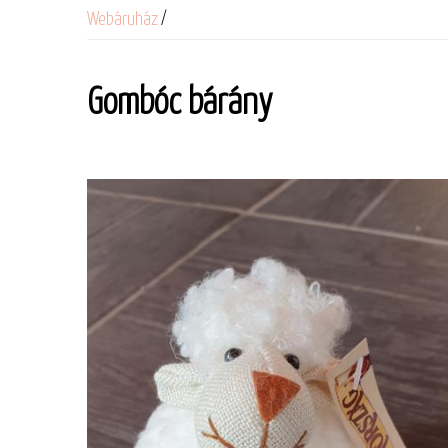
Webáruház
/
Gombóc bárány