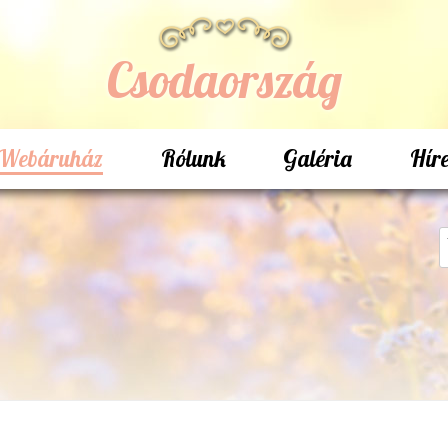
Csodaország
Webáruház
Rólunk
Galéria
Hír