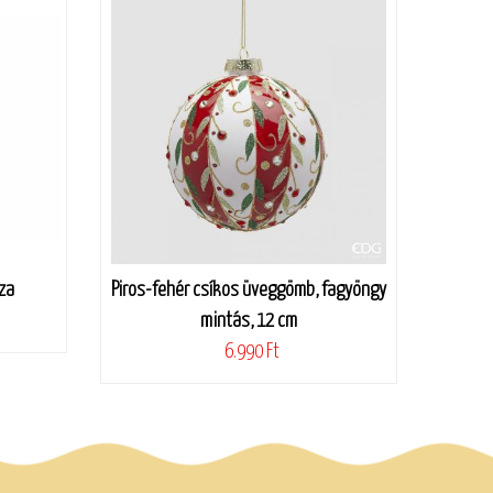
za
Piros-fehér csíkos üveggömb, fagyöngy
mintás, 12 cm
6.990 Ft