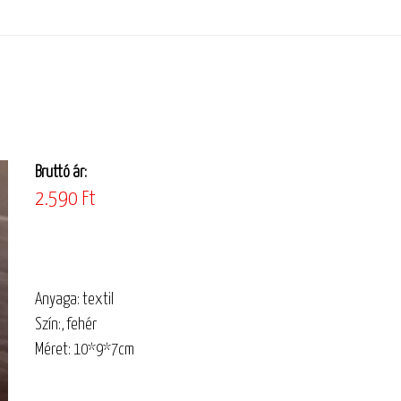
Bruttó ár:
2.590 Ft
Anyaga: textil
Szín:, fehér
Méret: 10*9*7cm