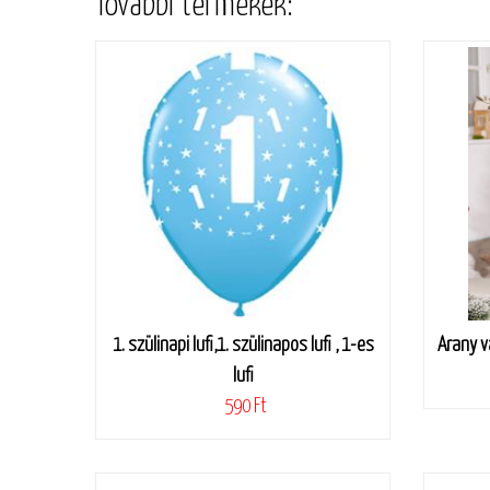
További termékek:
1. szülinapi lufi,1. szülinapos lufi , 1-es
Arany v
lufi
590 Ft