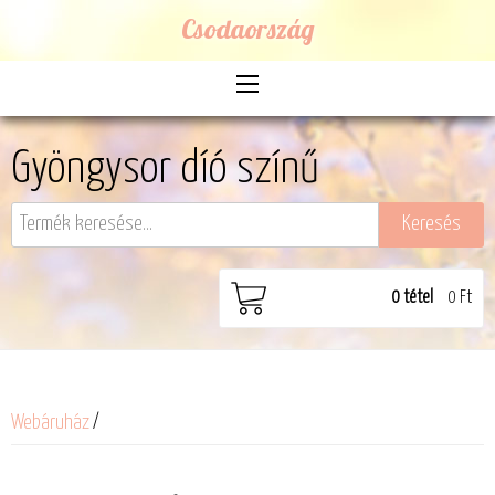
Csodaország
Gyöngysor díó színű
0
tétel
0 Ft
Webáruház
/