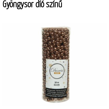
Gyöngysor díó színű