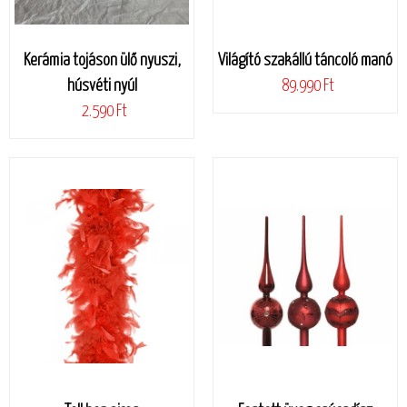
Kerámia tojáson ülő nyuszi,
Világító szakállú táncoló manó
húsvéti nyúl
89.990 Ft
2.590 Ft