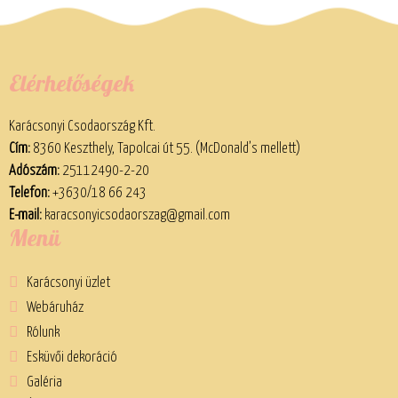
Elérhetőségek
Karácsonyi Csodaország Kft.
Cím:
8360 Keszthely, Tapolcai út 55. (McDonald’s mellett)
Adószám:
25112490-2-20
Telefon:
+3630/18 66 243
E-mail:
karacsonyicsodaorszag@gmail.com
Menü
Karácsonyi üzlet
Webáruház
Rólunk
Esküvői dekoráció
Galéria