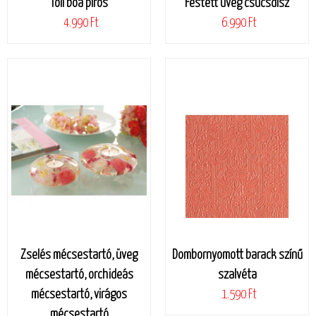
Toll boa piros
Festett üveg csúcsdísz
4.990 Ft
6.990 Ft
Zselés mécsestartó, üveg
Dombornyomott barack színű
mécsestartó, orchideás
szalvéta
mécsestartó, virágos
1.590 Ft
mécsestartó