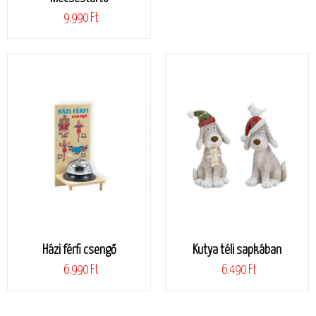
9.990 Ft
Házi férfi csengő
Kutya téli sapkában
6.990 Ft
6.490 Ft