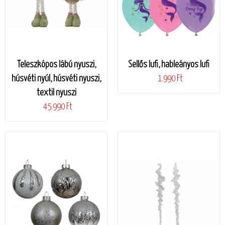
Teleszkópos lábú nyuszi,
Sellős lufi, hableányos lufi
húsvéti nyúl, húsvéti nyuszi,
1.990 Ft
textil nyuszi
45.990 Ft