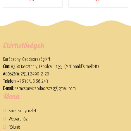
Elérhetőségek
Karácsonyi Csodaország Kft.
Cím:
8360 Keszthely, Tapolcai út 55. (McDonald’s mellett)
Adószám:
25112490-2-20
Telefon:
+3630/18 66 243
E-mail:
karacsonyicsodaorszag@gmail.com
Menü
Karácsonyi üzlet
Webáruház
Rólunk