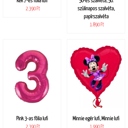
Kék 7-es fólia lufi
50-es szalvéta, 50.
2.390 Ft
szülinapos szalvéta,
papírszalvéta
1.890 Ft
Pink 3-as fólia lufi
Minnie egér lufi, Minnie lufi
2.390 Ft
1.990 Ft