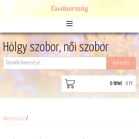
Csodaország
Hölgy szobor, női szobor
0
tétel
0 Ft
Webáruház
/