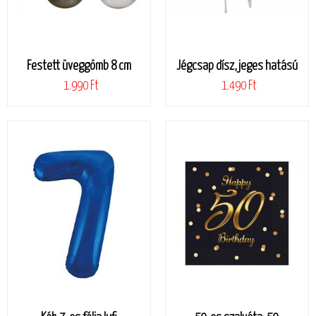
Festett üveggömb 8 cm
Jégcsap dísz, jeges hatású
1.990 Ft
1.490 Ft