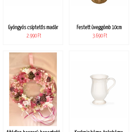
Gyöngyös csíptetős madár
Festett üveggömb 10cm
2.990 Ft
3.690 Ft