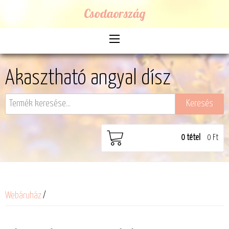
Csodaország
Akasztható angyal dísz
0
tétel
0 Ft
Webáruház
/