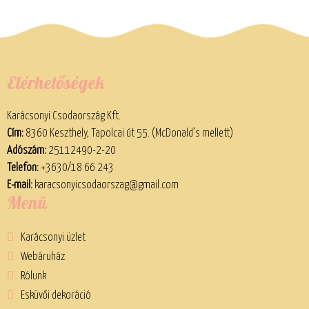
Elérhetőségek
Karácsonyi Csodaország Kft.
Cím:
8360 Keszthely, Tapolcai út 55. (McDonald’s mellett)
Adószám:
25112490-2-20
Telefon:
+3630/18 66 243
E-mail:
karacsonyicsodaorszag@gmail.com
Menü
Karácsonyi üzlet
Webáruház
Rólunk
Esküvői dekoráció