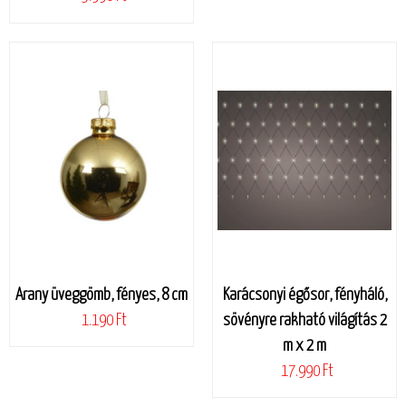
Arany üveggömb, fényes, 8 cm
Karácsonyi égősor, fényháló,
1.190 Ft
sövényre rakható világítás 2
m x 2 m
17.990 Ft