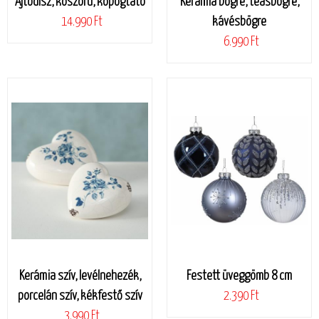
Ajtódísz, koszorú, kopogtató
Kerámia bögre, teásbögre,
14.990 Ft
kávésbögre
6.990 Ft
Kerámia szív, levélnehezék,
Festett üveggömb 8 cm
porcelán szív, kékfestő szív
2.390 Ft
3.990 Ft