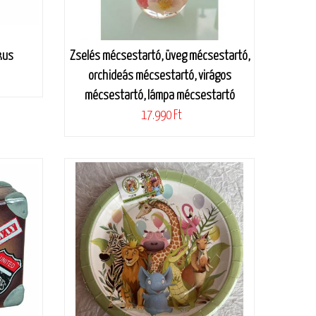
kus
Zselés mécsestartó, üveg mécsestartó,
orchideás mécsestartó, virágos
mécsestartó, lámpa mécsestartó
17.990 Ft