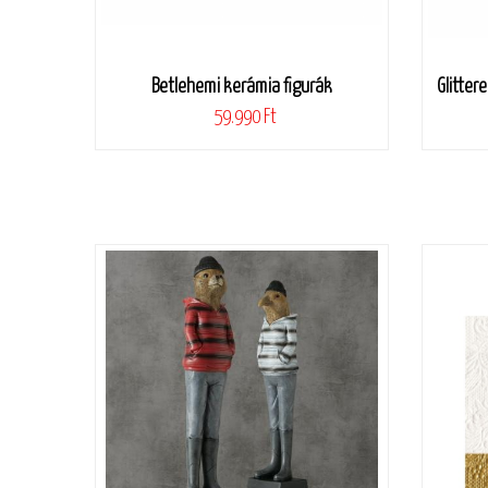
Betlehemi kerámia figurák
Glitter
59.990 Ft