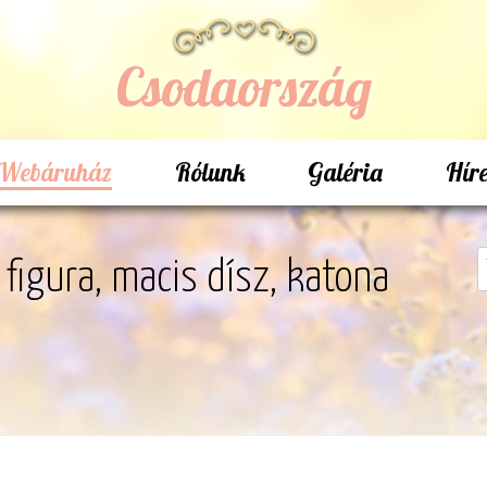
Csodaország
Webáruház
Rólunk
Galéria
Hír
figura, macis dísz, katona