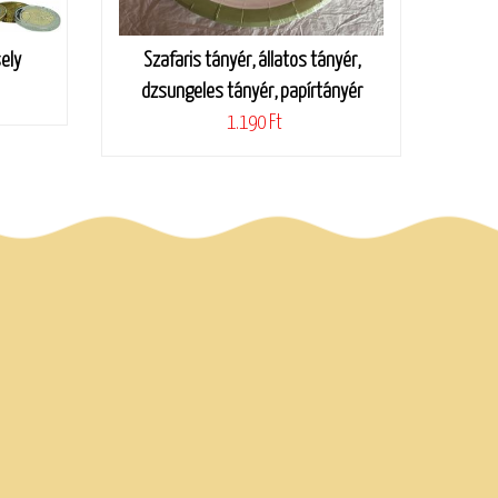
ely
Szafaris tányér, állatos tányér,
dzsungeles tányér, papírtányér
1.190 Ft