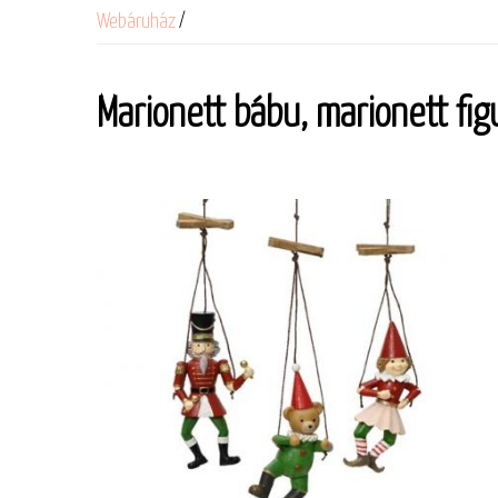
Webáruház
/
Marionett bábu, marionett fig