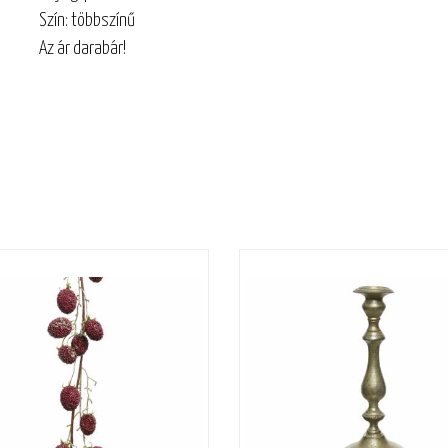
Szín: többszínű
Az ár darabár!