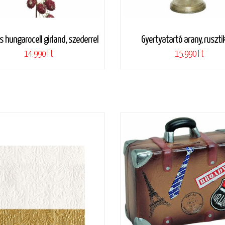
es hungarocell girland, szederrel
Gyertyatartó arany, ruszti
14.990 Ft
15.990 Ft