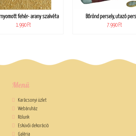
nyomott fehér- arany szalvéta
Bőrönd persely, utazó pers
1.990 Ft
7.990 Ft
Menü
Karácsonyi üzlet
Webáruház
Rólunk
Esküvői dekoráció
Galéria