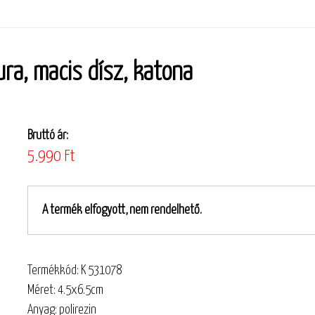
ura, macis dísz, katona
Bruttó ár:
5.990 Ft
A termék elfogyott, nem rendelhető.
Termékkód: K 531078
Méret: 4.5x6.5cm
Anyag: polirezin