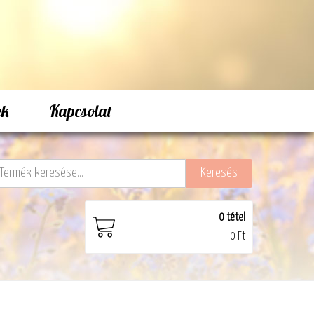
ek
Kapcsolat
0
tétel
0 Ft