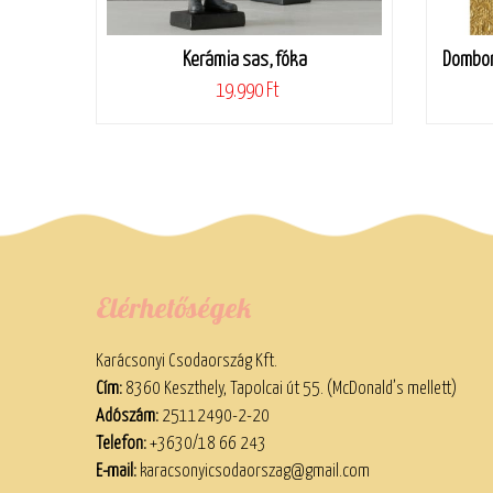
Kerámia sas, fóka
Dombor
19.990 Ft
Elérhetőségek
Karácsonyi Csodaország Kft.
Cím:
8360 Keszthely, Tapolcai út 55. (McDonald’s mellett)
Adószám:
25112490-2-20
Telefon:
+3630/18 66 243
E-mail:
karacsonyicsodaorszag@gmail.com