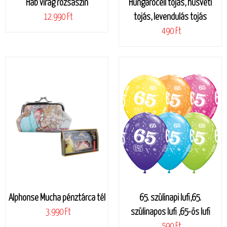
Hab virág rózsaszín
Hungarocell tojás, húsvéti
12.990 Ft
tojás, levendulás tojás
490 Ft
Alphonse Mucha pénztárca tél
65. szülinapi lufi,65.
3.990 Ft
szülinapos lufi ,65-ös lufi
590 Ft