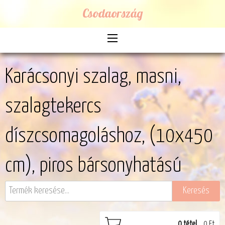
Csodaország
Karácsonyi szalag, masni,
szalagtekercs
díszcsomagoláshoz, (10x450
cm), piros bársonyhatású
0
tétel
0 Ft