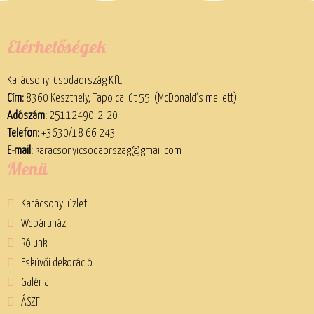
Elérhetőségek
Karácsonyi Csodaország Kft.
Cím:
8360 Keszthely, Tapolcai út 55. (McDonald’s mellett)
Adószám:
25112490-2-20
Telefon:
+3630/18 66 243
E-mail:
karacsonyicsodaorszag@gmail.com
Menü
Karácsonyi üzlet
Webáruház
Rólunk
Esküvői dekoráció
Galéria
ÁSZF