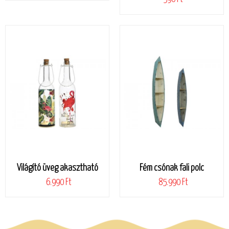
Világító üveg akasztható
Fém csónak fali polc
6.990 Ft
85.990 Ft