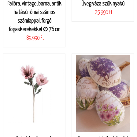
Falióra, vintage, barna, antik
Üveg váza szűk nyakú
hatású római számos
25.990 Ft
számlappal, forgó
fogaskerekekkel ∅ 76 cm
89.990 Ft