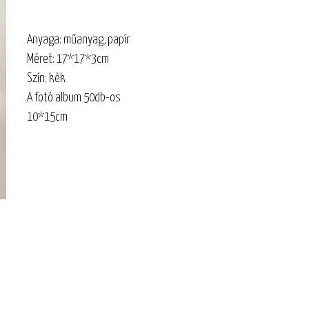
Anyaga: műanyag, papír
Méret: 17*17*3cm
Szín: kék
A fotó album 50db-os
10*15cm