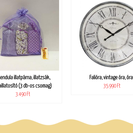
endula illatpárna, illatzsák,
Falióra, vintage óra, óra
illatosító (3 db-os csomag)
35.990 Ft
3.490 Ft