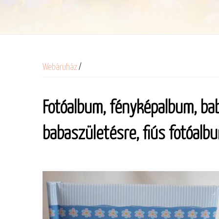
Webáruház
/
Fotóalbum, fényképalbum, ba
babaszületésre, fiús fotóalb