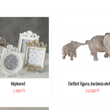
Képkeret
Elefánt figura, kerámia ele
1.990 Ft
29.990 Ft