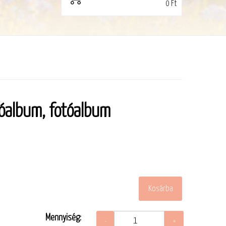
0 Ft
óalbum, fotóalbum
Mennyiség: