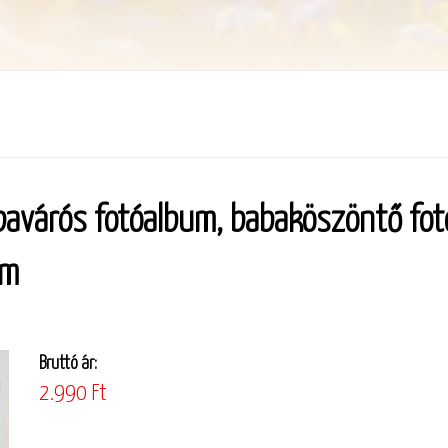
bavárós fotóalbum, babaköszöntő fot
um
Bruttó ár:
2.990 Ft