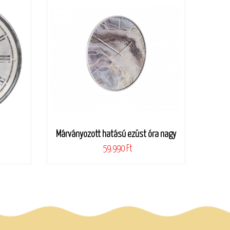
Márványozott hatású ezüst óra nagy
59.990 Ft