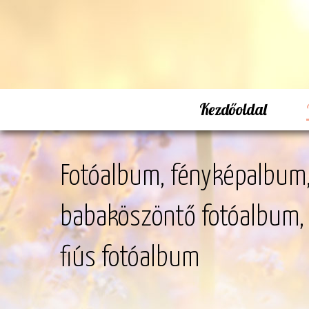
Kezdőoldal
Fotóalbum, fényképalbum,
babaköszöntő fotóalbum, 
fiús fotóalbum