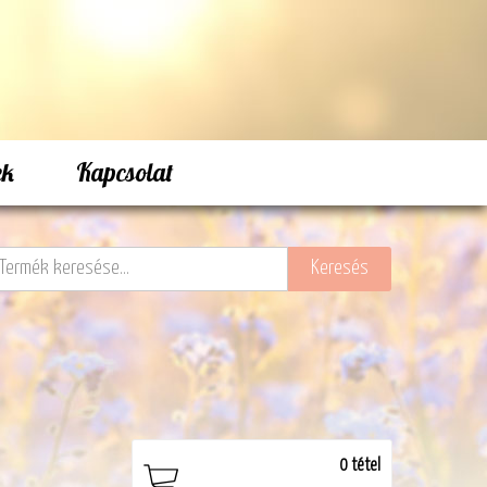
ek
Kapcsolat
0
tétel