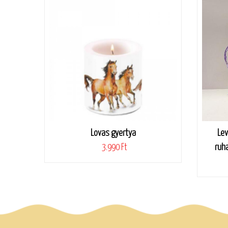
Lovas gyertya
Lev
3.990 Ft
ruha