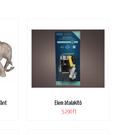
fánt
Elem átalakító
5.290 Ft