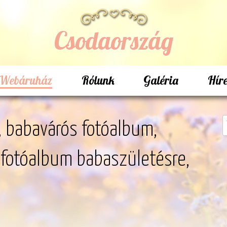
Csodaország
Webáruház
Rólunk
Galéria
Hír
 babavárós fotóalbum,
fotóalbum babaszületésre,