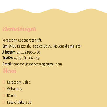
Elérhetőségek
Karácsonyi Csodaország Kft.
Cím:
8360 Keszthely, Tapolcai út 55. (McDonald’s mellett)
Adószám:
25112490-2-20
Telefon:
+3630/18 66 243
E-mail:
karacsonyicsodaorszag@gmail.com
Menü
Karácsonyi üzlet
Webáruház
Rólunk
Esküvői dekoráció