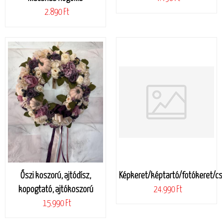
2.890 Ft
Őszi koszorú, ajtódísz,
Képkeret/képtartó/fotókeret/cs
kopogtató, ajtókoszorú
24.990 Ft
15.990 Ft