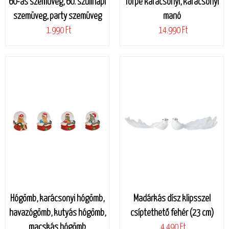
60-as szemüveg, 60. szülinapi
Törpe karácsonyi, karácsonyi
szemüveg, party szemüveg
manó
1.990 Ft
14.990 Ft
Hógömb, karácsonyi hógömb,
Madárkás dísz klipsszel
havazógömb, kutyás hógömb,
csíptethető fehér (23 cm)
macskás hógömb
4.490 Ft