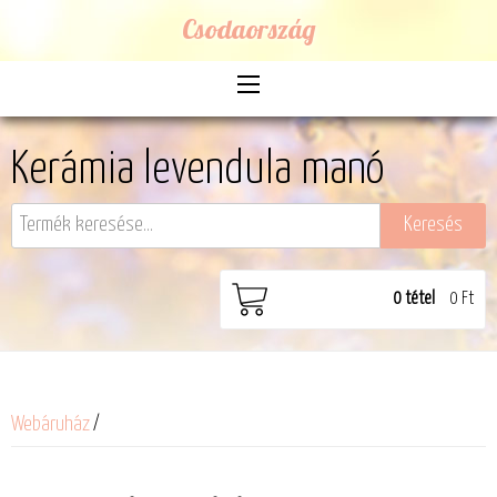
Csodaország
Kerámia levendula manó
0
tétel
0 Ft
Webáruház
/