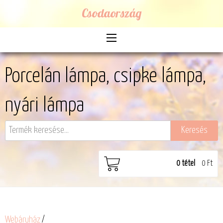
Csodaország
Porcelán lámpa, csipke lámpa,
nyári lámpa
0
tétel
0 Ft
Webáruház
/