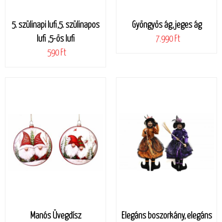
5. szülinapi lufi,5. szülinapos
Gyöngyös ág, jeges ág
lufi ,5-ös lufi
7.990 Ft
590 Ft
Manós Üvegdísz
Elegáns boszorkány, elegáns