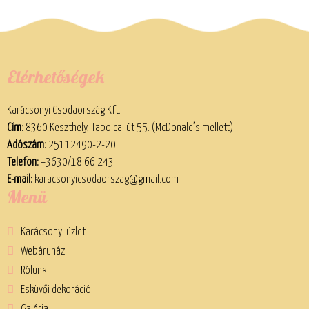
Elérhetőségek
Karácsonyi Csodaország Kft.
Cím:
8360 Keszthely, Tapolcai út 55. (McDonald’s mellett)
Adószám:
25112490-2-20
Telefon:
+3630/18 66 243
E-mail:
karacsonyicsodaorszag@gmail.com
Menü
Karácsonyi üzlet
Webáruház
Rólunk
Esküvői dekoráció
Galéria