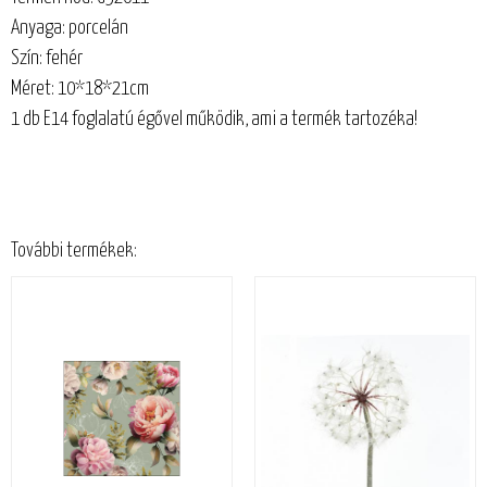
Anyaga: porcelán
Szín: fehér
Méret: 10*18*21cm
1 db E14 foglalatú égővel működik, ami a termék tartozéka!
További termékek: