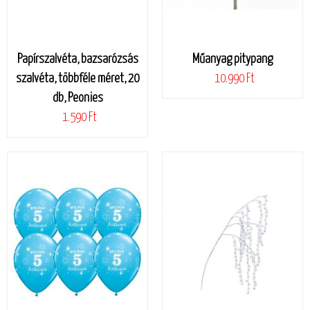
Papírszalvéta, bazsarózsás
Műanyag pitypang
szalvéta, többféle méret, 20
10.990 Ft
db, Peonies
1.590 Ft