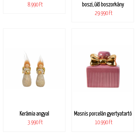
8.990 Ft
boszi, ülő boszorkány
29.990 Ft
Kerámia angyal
Masnis porcelán gyertyatartó
3.990 Ft
10.990 Ft