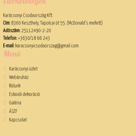
Elérhetőségek
Karácsonyi Csodaország Kft.
Cím:
8360 Keszthely, Tapolcai út 55. (McDonald’s mellett)
Adószám:
25112490-2-20
Telefon:
+3630/18 66 243
E-mail:
karacsonyicsodaorszag@gmail.com
Menü
Karácsonyi üzlet
Webáruház
Rólunk
Esküvői dekoráció
Galéria
ÁSZF
Kapcsolat