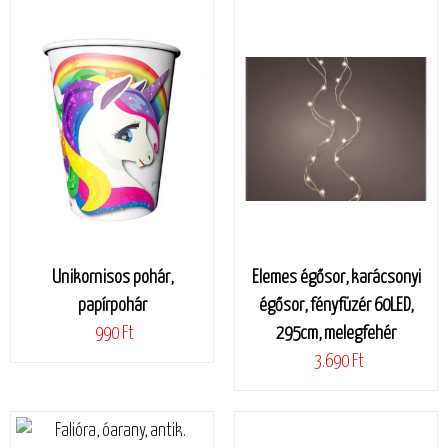
Unikornisos pohár,
Elemes égősor, karácsonyi
papírpohár
égősor, fényfüzér 60LED,
990 Ft
295cm, melegfehér
3.690 Ft