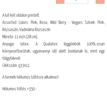
A lufi két oldalon printelt.
Assorted Colors: Pink, Rose, Wild Berry - Vegyes Színek: Pink,
Rózsaszín, Vadmálna Rózsaszín
Mérete: 11 inch (28 cm).
Anyaga: latex. A Qualatex léggömbök 100%-osan
környezetbarátak, ugyanannyi idő alatt bomlanak le, mint egy
tölgyfalevél.
Cikkszám: q33411
A termék héliumos töltésre alkalmas!
Héliumos töltés +550.-