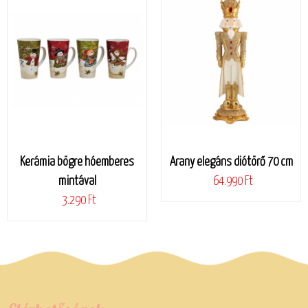
Kerámia bögre hóemberes
Arany elegáns diótörő 70 cm
mintával
64.990 Ft
3.290 Ft