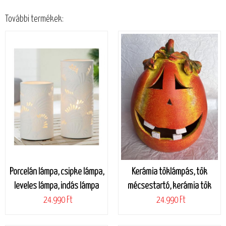
További termékek:
Porcelán lámpa, csipke lámpa,
Kerámia töklámpás, tök
leveles lámpa, indás lámpa
mécsestartó, kerámia tök
24.990 Ft
24.990 Ft