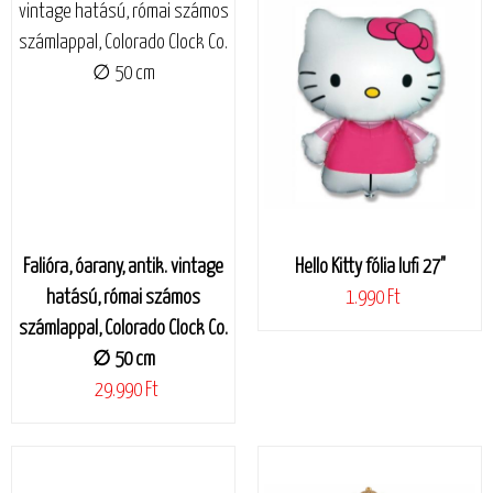
Falióra, óarany, antik. vintage
Hello Kitty fólia lufi 27"
hatású, római számos
1.990 Ft
számlappal, Colorado Clock Co.
∅ 50 cm
29.990 Ft