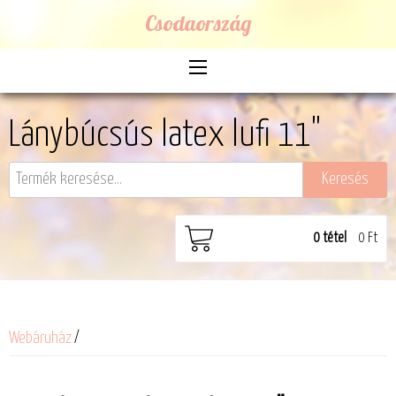
Csodaország
Lánybúcsús latex lufi 11"
0
tétel
0 Ft
Webáruház
/