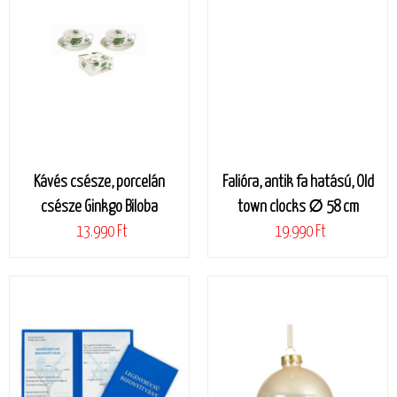
Kávés csésze, porcelán
Falióra, antik fa hatású, Old
csésze Ginkgo Biloba
town clocks ∅ 58 cm
13.990 Ft
19.990 Ft