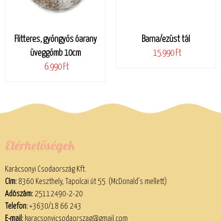
Flitteres, gyöngyös óarany
Barna/ezüst tál
üveggömb 10cm
15.990 Ft
6.990 Ft
Elérhetőségek
Karácsonyi Csodaország Kft.
Cím:
8360 Keszthely, Tapolcai út 55. (McDonald’s mellett)
Adószám:
25112490-2-20
Telefon:
+3630/18 66 243
E-mail:
karacsonyicsodaorszag@gmail.com