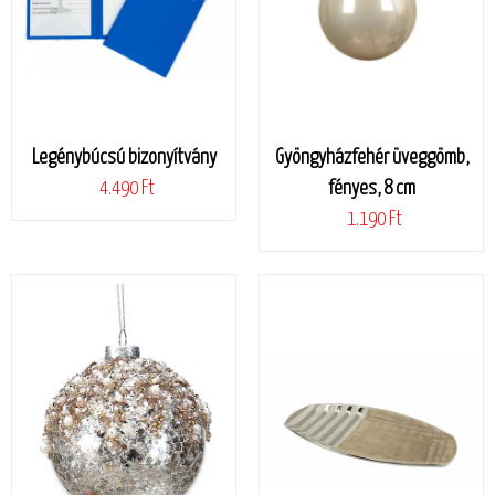
Legénybúcsú bizonyítvány
Gyöngyházfehér üveggömb,
4.490 Ft
fényes, 8 cm
1.190 Ft