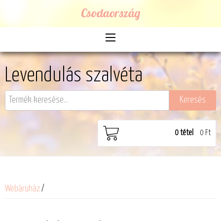
Csodaország
Levendulás szalvéta
0
tétel
0 Ft
Webáruház
/