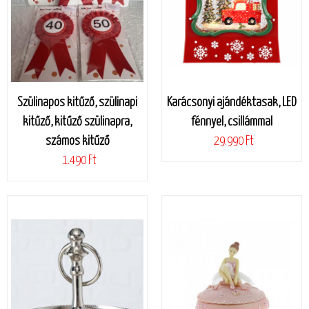
Szülinapos kitűző, szülinapi
Karácsonyi ajándéktasak, LED
kitűző, kitűző szülinapra,
fénnyel, csillámmal
számos kitűző
29.990 Ft
1.490 Ft