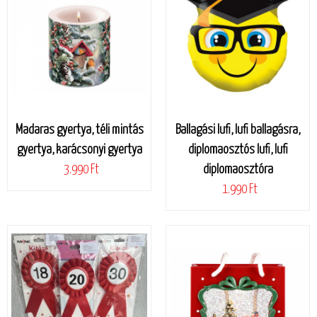
Madaras gyertya, téli mintás
Ballagási lufi, lufi ballagásra,
gyertya, karácsonyi gyertya
diplomaosztós lufi, lufi
3.990 Ft
diplomaosztóra
1.990 Ft