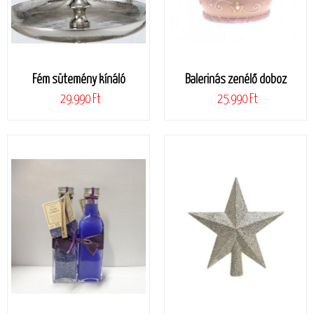
Fém sütemény kínáló
Balerinás zenélő doboz
29.990 Ft
25.990 Ft