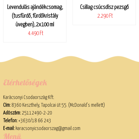
Levendulás ajándékcsomag,
Csillag csúcsdísz pezsgő
(tusfürdő, fürdőkristály
2.290 Ft
üvegben), 2x100 ml
4.490 Ft
Elérhetőségek
Karácsonyi Csodaország Kft.
Cím:
8360 Keszthely, Tapolcai út 55. (McDonald’s mellett)
Adószám:
25112490-2-20
Telefon:
+3630/18 66 243
E-mail:
karacsonyicsodaorszag@gmail.com
Menü