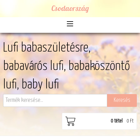
Csodaország
Lufi babaszületésre,
babavárós lufi, babaköszöntő
lufi, baby lufi
0
tétel
0 Ft