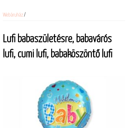
Webáruház
/
Lufi babaszületésre, babavárós
lufi, cumi lufi, babaköszöntő lufi