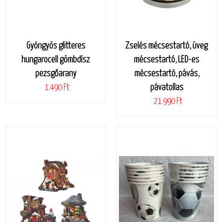
Gyöngyös glitteres
Zselés mécsestartó, üveg
hungarocell gömbdísz
mécsestartó, LED-es
pezsgőarany
mécsestartó, pávás,
1.490 Ft
pávatollas
21.990 Ft