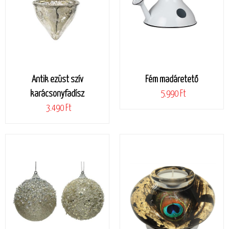
Antik ezüst szív
Fém madáretető
karácsonyfadísz
5.990 Ft
3.490 Ft