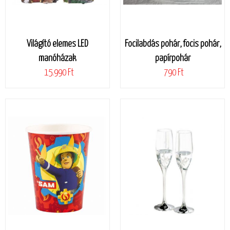
Világító elemes LED
Focilabdás pohár, focis pohár,
manóházak
papírpohár
15.990 Ft
790 Ft