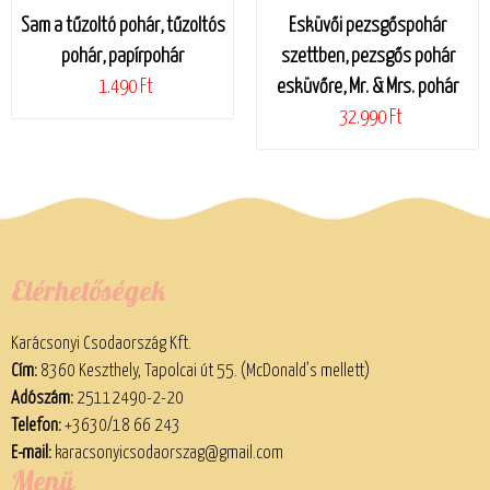
Sam a tűzoltó pohár, tűzoltós
Esküvői pezsgőspohár
pohár, papírpohár
szettben, pezsgős pohár
1.490 Ft
esküvőre, Mr. & Mrs. pohár
32.990 Ft
Elérhetőségek
Karácsonyi Csodaország Kft.
Cím:
8360 Keszthely, Tapolcai út 55. (McDonald’s mellett)
Adószám:
25112490-2-20
Telefon:
+3630/18 66 243
E-mail:
karacsonyicsodaorszag@gmail.com
Menü