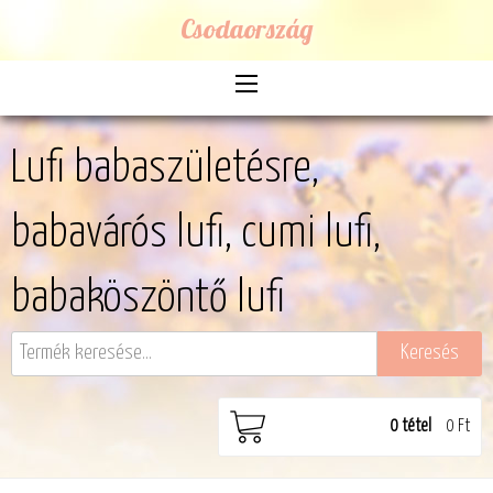
Csodaország
Lufi babaszületésre,
babavárós lufi, cumi lufi,
babaköszöntő lufi
0
tétel
0 Ft