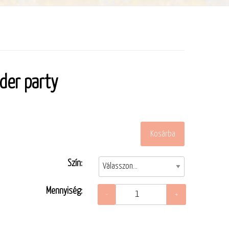
nder party
Szín:
Mennyiség: