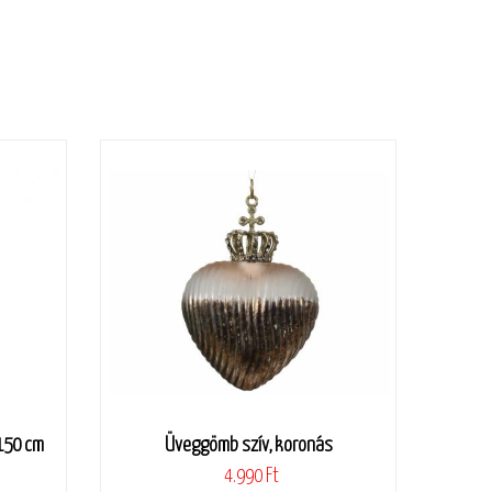
 150 cm
Üveggömb szív, koronás
4.990 Ft