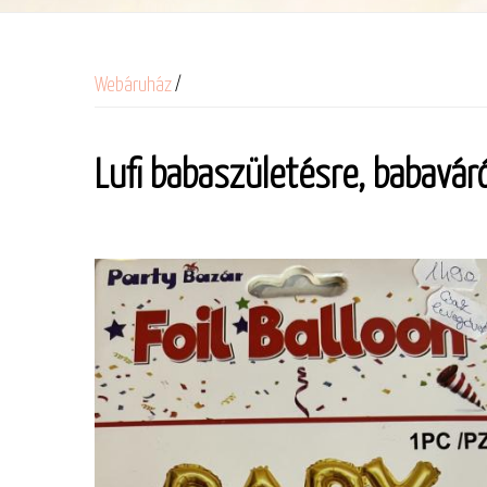
Webáruház
/
Lufi babaszületésre, babavárós