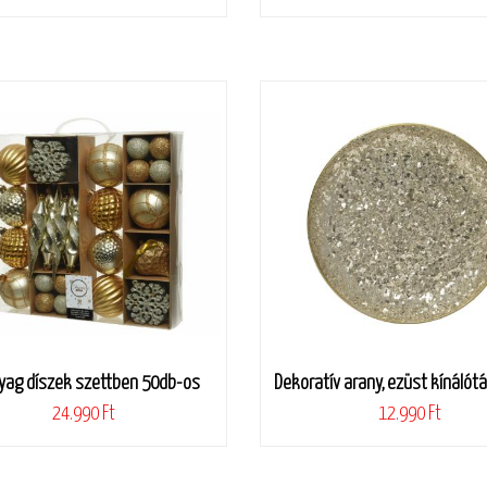
ag díszek szettben 50db-os
Dekoratív arany, ezüst kínálótá
24.990 Ft
12.990 Ft