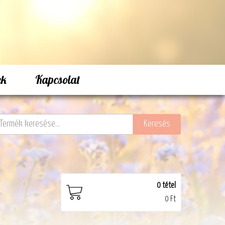
ek
Kapcsolat
0
tétel
0 Ft