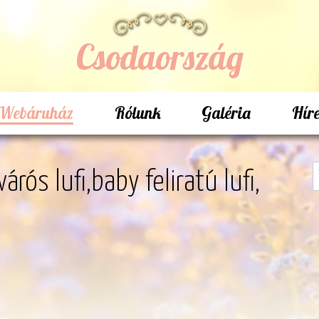
Csodaország
Webáruház
Rólunk
Galéria
Hír
rós lufi,baby feliratú lufi,