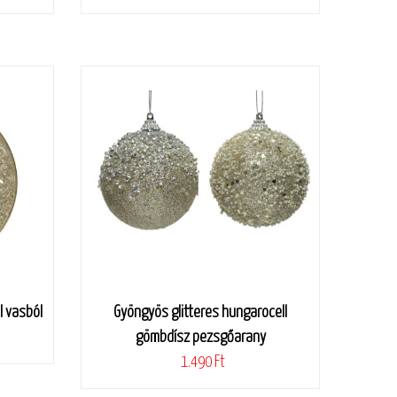
l vasból
Gyöngyös glitteres hungarocell
gömbdísz pezsgőarany
1.490 Ft