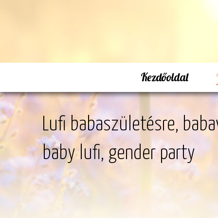
Kezdőoldal
Lufi babaszületésre, babavá
baby lufi, gender party