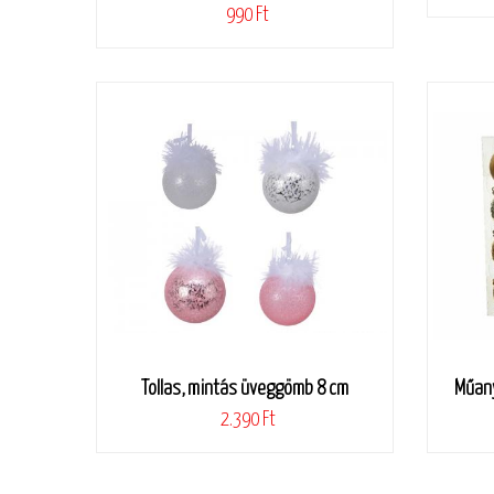
990 Ft
Tollas, mintás üveggömb 8 cm
Műany
2.390 Ft