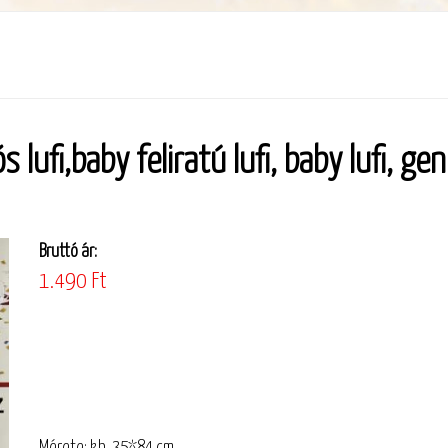
 lufi,baby feliratú lufi, baby lufi, ge
Bruttó ár:
1.490 Ft
Mérete: kb. 35*84 cm