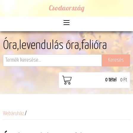
Csodaország
Óra,levendulás óra,falióra
0
tétel
0 Ft
Webáruház
/