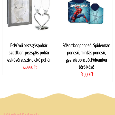
Esküvői pezsgőspohár
Pókember poncsó, Spiderman
szettben, pezsgős pohár
poncsó, mintás poncsó,
esküvőre, szív alakú pohár
gyerek poncsó, Pókember
32.990 Ft
törölköző
8.990 Ft