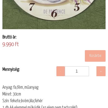
Bruttó ár:
9.990 Ft
Mennyiség:
Anyag: fa,fém, műanyag
Méret: 30cm
Szín: fekete,krém,lila,fehér
1 db AA elemmel működik (az elem nem tartozék!)