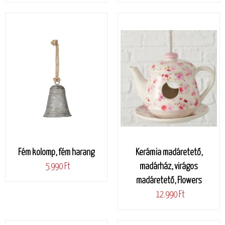
Fém kolomp, fém harang
Kerámia madáretető,
5.990 Ft
madárház, virágos
madáretető, Flowers
12.990 Ft