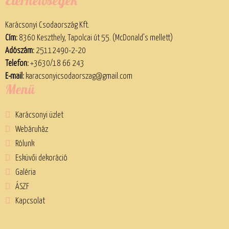
Elérhetőségek
Karácsonyi Csodaország Kft.
Cím:
8360 Keszthely, Tapolcai út 55. (McDonald’s mellett)
Adószám:
25112490-2-20
Telefon:
+3630/18 66 243
E-mail:
karacsonyicsodaorszag@gmail.com
Menü
Karácsonyi üzlet
Webáruház
Rólunk
Esküvői dekoráció
Galéria
ÁSZF
Kapcsolat