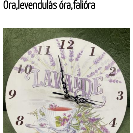
Óra,levendulás óra,falióra