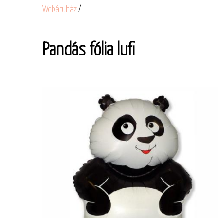
Webáruház
/
Pandás fólia lufi