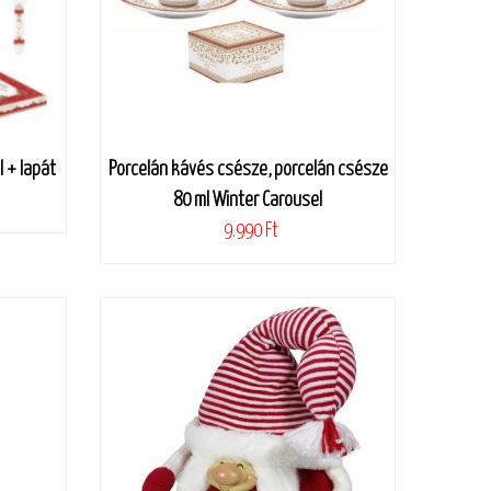
 + lapát
Porcelán kávés csésze, porcelán csésze
80 ml Winter Carousel
9.990 Ft