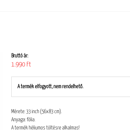
Bruttó ár:
1.990 Ft
A termék elfogyott, nem rendelhető.
Mérete: 33 inch (56x83 cm).
Anyaga: fólia.
A termék héliumos töltésre alkalmas!