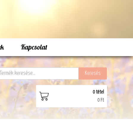
ek
Kapcsolat
0
tétel
0 Ft