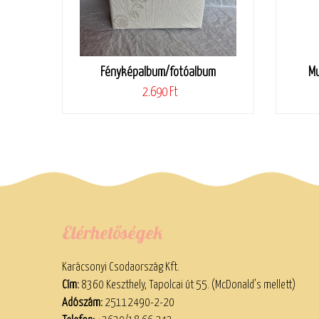
Fényképalbum/fotóalbum
Mu
2.690 Ft
Elérhetőségek
Karácsonyi Csodaország Kft.
Cím:
8360 Keszthely, Tapolcai út 55. (McDonald’s mellett)
Adószám:
25112490-2-20