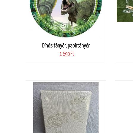
Dínós tányér, papírtányér
1.690 Ft