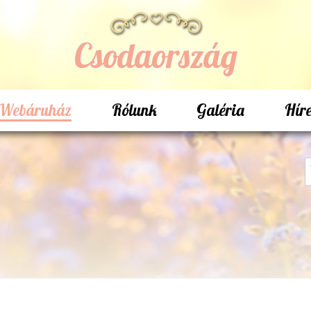
Csodaország
Webáruház
Rólunk
Galéria
Hír