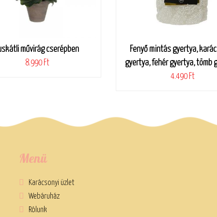
skátli művirág cserépben
Fenyő mintás gyertya, karác
8.990 Ft
gyertya, fehér gyertya, tömb 
4.490 Ft
Menü
Karácsonyi üzlet
Webáruház
Rólunk