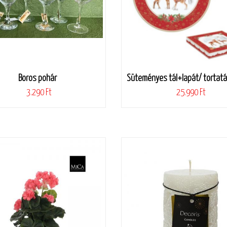
Boros pohár
Süteményes tál+lapát/ tortatál
3.290 Ft
25.990 Ft