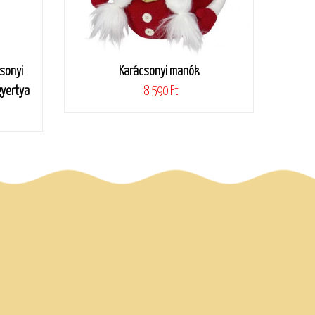
sonyi
Karácsonyi manók
gyertya
8.590 Ft