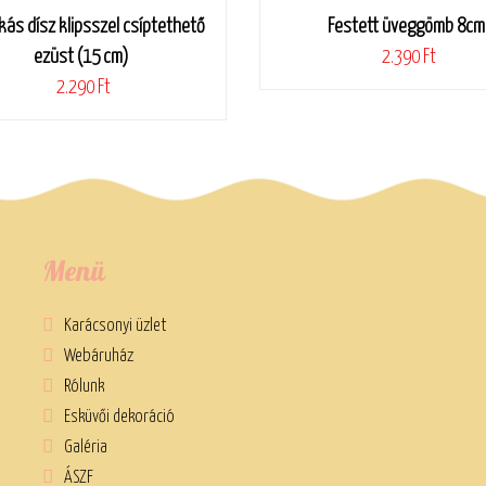
ás dísz klipsszel csíptethető
Festett üveggömb 8cm
ezüst (15 cm)
2.390 Ft
2.290 Ft
Menü
Karácsonyi üzlet
Webáruház
Rólunk
Esküvői dekoráció
Galéria
ÁSZF