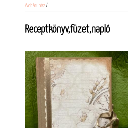
Webáruház
/
Receptkönyv,füzet,napló