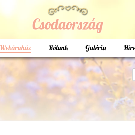
Csodaország
Webáruház
Rólunk
Galéria
Hír