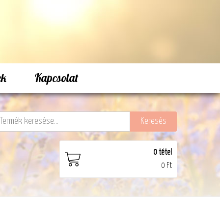
ek
Kapcsolat
0
tétel
0 Ft