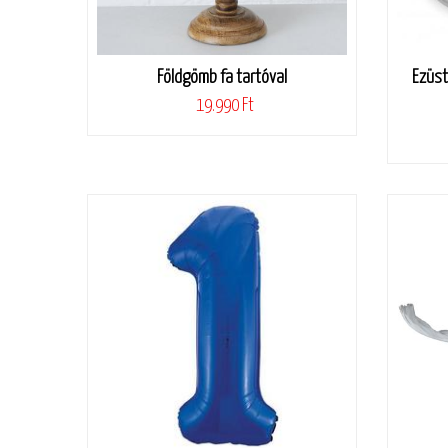
Földgömb fa tartóval
Ezüst 
19.990 Ft