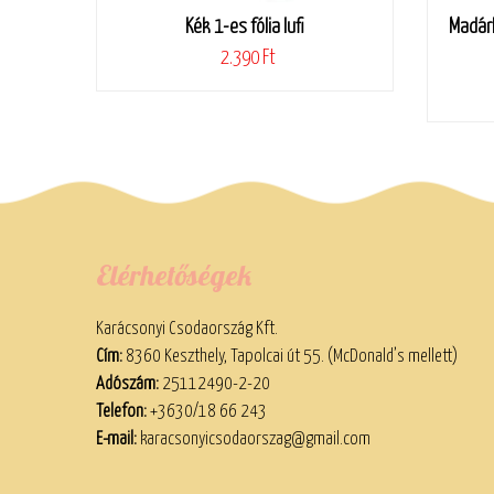
Kék 1-es fólia lufi
Madárk
2.390 Ft
Elérhetőségek
Karácsonyi Csodaország Kft.
Cím:
8360 Keszthely, Tapolcai út 55. (McDonald’s mellett)
Adószám:
25112490-2-20
Telefon:
+3630/18 66 243
E-mail:
karacsonyicsodaorszag@gmail.com