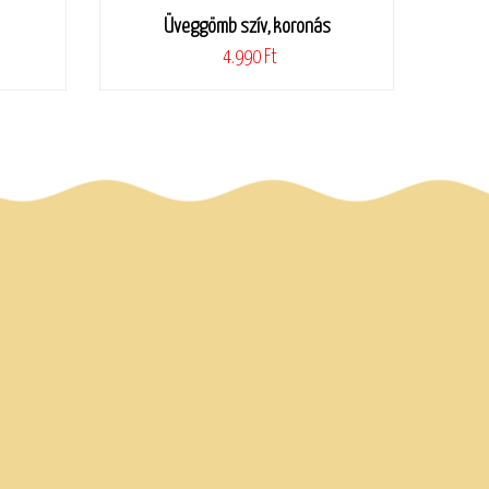
Üveggömb szív, koronás
4.990 Ft