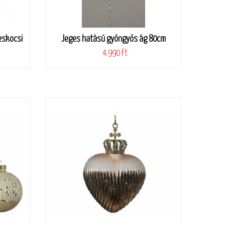
eskocsi
Jeges hatású gyöngyös ág 80cm
4.990 Ft