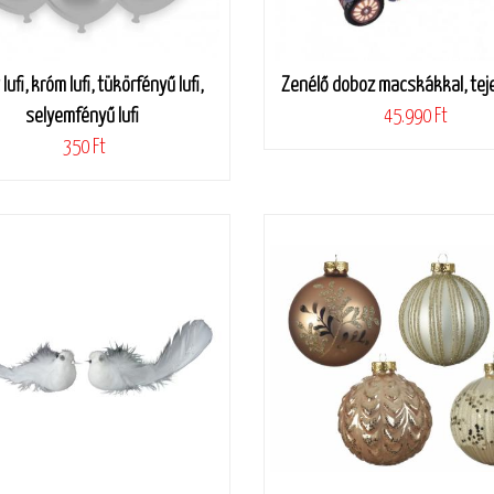
lufi, króm lufi, tükörfényű lufi,
Zenélő doboz macskákkal, tej
selyemfényű lufi
45.990 Ft
350 Ft