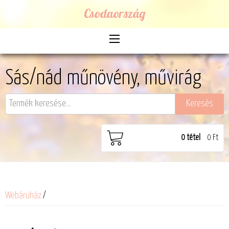
Csodaország
Sás/nád műnövény, művirág
0
tétel
0 Ft
Webáruház
/