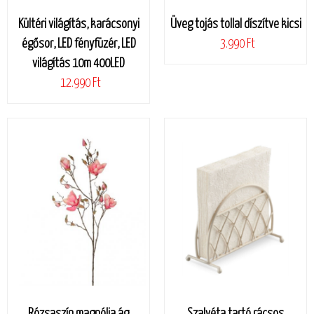
Kültéri világítás, karácsonyi
Üveg tojás tollal díszítve kicsi
égősor, LED fényfüzér, LED
3.990 Ft
világítás 10m 400LED
12.990 Ft
Rózsaszín magnólia ág
Szalvéta tartó rácsos