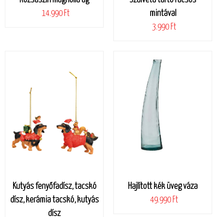
14.990 Ft
mintával
3.990 Ft
Kutyás fenyőfadísz, tacskó
Hajlított kék üveg váza
dísz, kerámia tacskó, kutyás
49.990 Ft
dísz