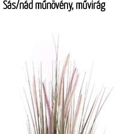
Sás/nád műnövény, művirág