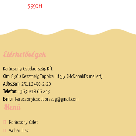
5.990 Ft
Elérhetőségek
Karácsonyi Csodaország Kft.
Cím:
8360 Keszthely, Tapolcai út 55. (McDonald’s mellett)
Adószám:
25112490-2-20
Telefon:
+3630/18 66 243
E-mail:
karacsonyicsodaorszag@gmail.com
Menü
Karácsonyi üzlet
Webáruház