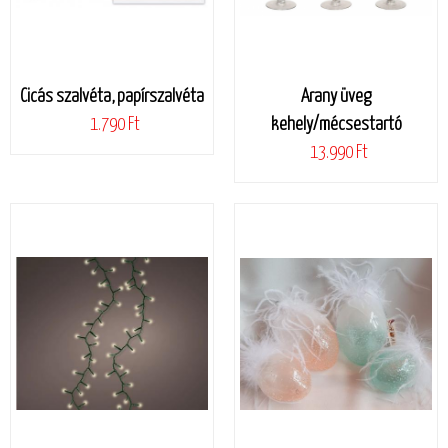
Cicás szalvéta, papírszalvéta
Arany üveg
1.790 Ft
kehely/mécsestartó
13.990 Ft