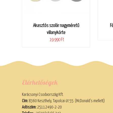
Akasztós szolár nagyméretű
F
villanykörte
19.990 Ft
Elérhetőségek
Karácsonyi Csodaország Kft.
Cím:
8360 Keszthely, Tapolcai út 55. (McDonald’s mellett)
Adószám:
25112490-2-20