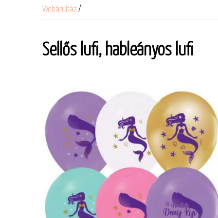
Webáruház
/
Sellős lufi, hableányos lufi