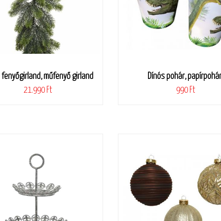
 fenyőgirland, műfenyő girland
Dínós pohár, papírpohá
21.990 Ft
990 Ft