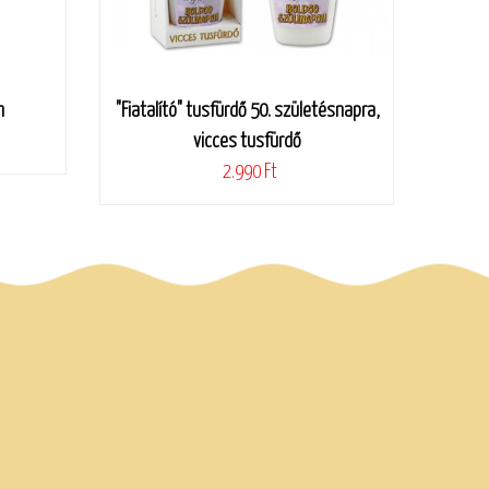
m
"Fiatalító" tusfürdő 50. születésnapra,
vicces tusfürdő
2.990 Ft