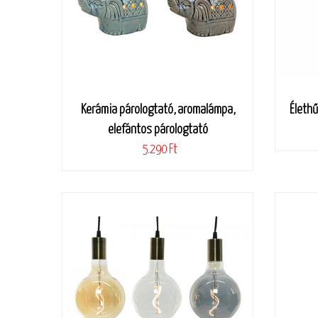
Kerámia párologtató, aromalámpa,
Élethű
elefántos párologtató
5.290 Ft