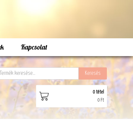
ek
Kapcsolat
0
tétel
0 Ft