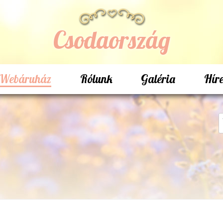
Csodaország
Webáruház
Rólunk
Galéria
Hír