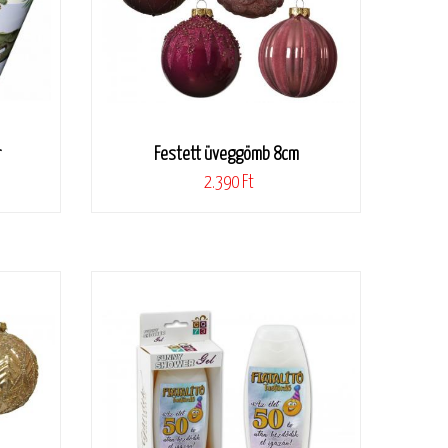
r
Festett üveggömb 8cm
2.390 Ft