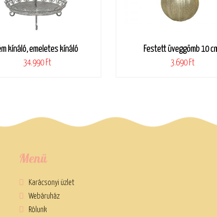
ém kínáló, emeletes kínáló
Festett üveggömb 10 c
34.990 Ft
3.690 Ft
Menü
Karácsonyi üzlet
Webáruház
Rólunk